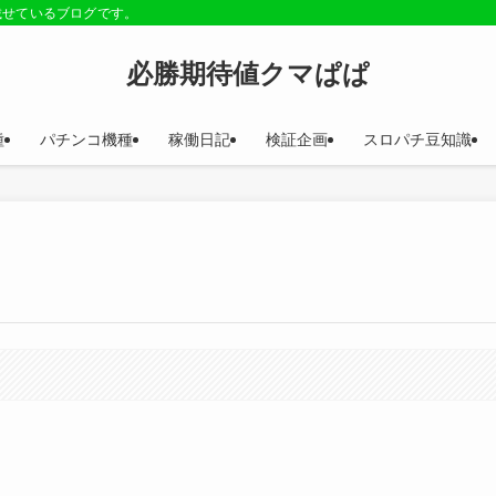
載せているブログです。
必勝期待値クマぱぱ
種
パチンコ機種
稼働日記
検証企画
スロパチ豆知識