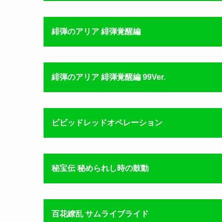
緋弾のアリア 緋弾覚醒編
緋弾のアリア 緋弾覚醒編 99Ver.
ビビッドレッドオペレーション
秘宝伝 秘められし時の鼓動
百花繚乱 サムライブライド