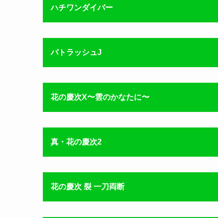
ハチワンダイバー
パトラッシュJ
花の慶次X〜雲のかなたに〜
真・花の慶次2
花の慶次 裂 一刀両断