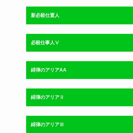
新必殺仕置人
必殺仕事人Ⅴ
緋弾のアリアAA
緋弾のアリアⅡ
緋弾のアリアⅢ