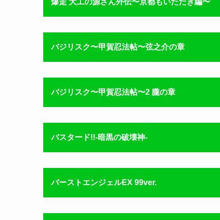
爆走 大工の源さん外伝〜京都もいただき編〜
バジリスク〜甲賀忍法帖〜弦之介の章
バジリスク〜甲賀忍法帖〜2 朧の章
バスタード!!-暗黒の破壊神-
バーストエンジェルEX 99ver.