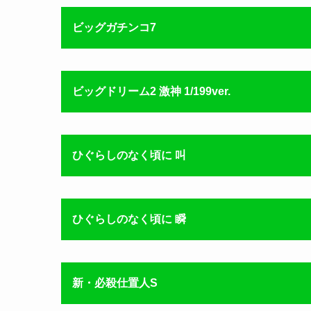
ビッグガチンコ7
ビッグドリーム2 激神 1/199ver.
ひぐらしのなく頃に 叫
ひぐらしのなく頃に 瞬
新・必殺仕置人S