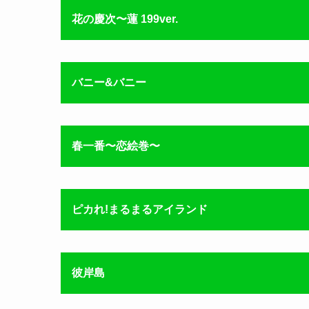
花の慶次〜蓮 199ver.
バニー&バニー
春一番〜恋絵巻〜
ピカれ!まるまるアイランド
彼岸島