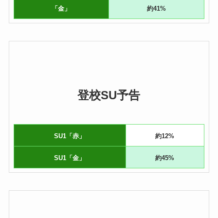
「金」
約41%
登校SU予告
SU1「赤」
約12%
SU1「金」
約45%