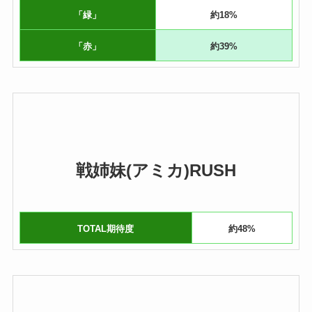
「緑」
約18%
「赤」
約39%
戦姉妹(アミカ)RUSH
TOTAL期待度
約48%