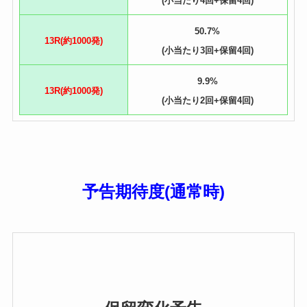
(小当たり4回+保留4回)
50.7%
13R(約1000発)
(小当たり3回+保留4回)
9.9%
13R(約1000発)
(小当たり2回+保留4回)
予告期待度(通常時)