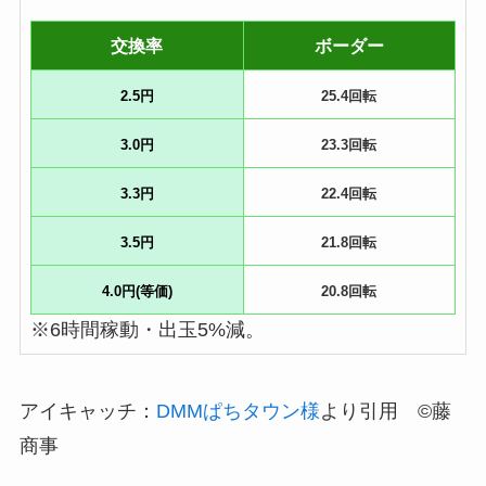
交換率
ボーダー
2.5円
25.4回転
3.0円
23.3回転
3.3円
22.4回転
3.5円
21.8回転
4.0円(等価)
20.8回転
※6時間稼動・出玉5%減。
アイキャッチ：
DMMぱちタウン様
より引用 ©藤
商事