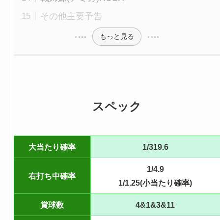
その他主要予告
もっと見る
スペック
大当たり確率
1/319.6
1/4.9
右打ち中確率
1/1.25(小当たり確率)
賞球数
4&1&3&11