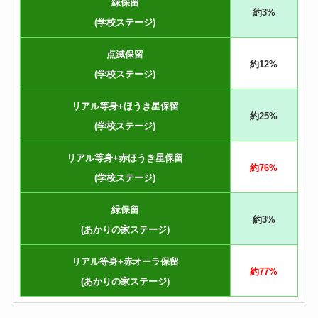
緑保留
約3%
(学校ステージ)
点滅保留
約12%
(学校ステージ)
リアル等身+ほうき星保留
約25%
(学校ステージ)
リアル等身+赤ほうき星保留
約76%
(学校ステージ)
緑保留
約3%
(あかりの家ステージ)
リアル等身+赤オーラ保留
約77%
(あかりの家ステージ)