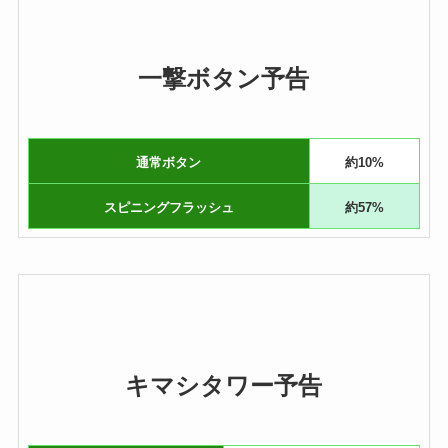
一撃ボタン予告
通常ボタン
約10%
スピニングフラッシュ
約57%
キマシタワー予告