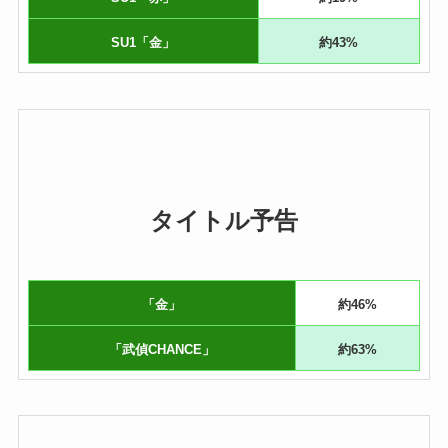
SU1「金」
約43%
タイトル予告
「金」
約46%
「武偵CHANCE」
約63%