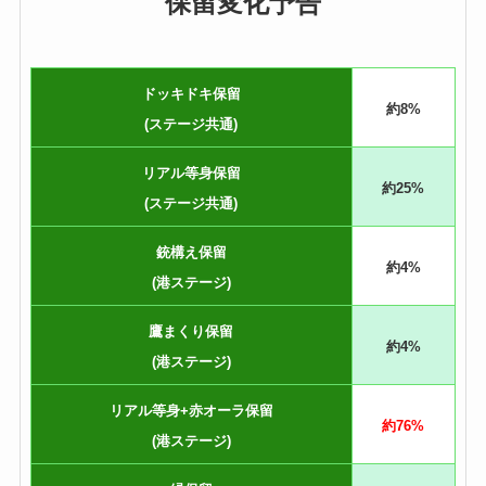
保留変化予告
ドッキドキ保留
約8%
(ステージ共通)
リアル等身保留
約25%
(ステージ共通)
銃構え保留
約4%
(港ステージ)
鷹まくり保留
約4%
(港ステージ)
リアル等身+赤オーラ保留
約76%
(港ステージ)