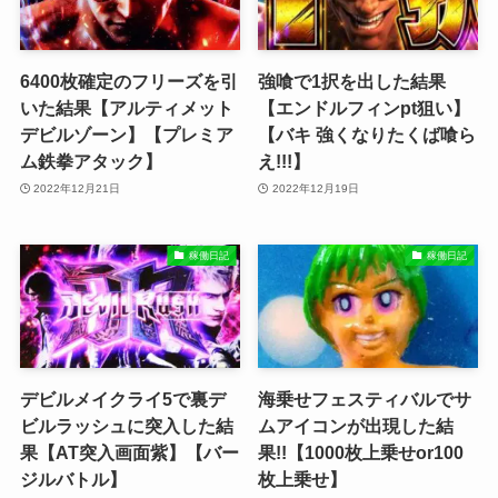
6400枚確定のフリーズを引
強喰で1択を出した結果
いた結果【アルティメット
【エンドルフィンpt狙い】
デビルゾーン】【プレミア
【バキ 強くなりたくば喰ら
ム鉄拳アタック】
え!!!】
2022年12月21日
2022年12月19日
稼働日記
稼働日記
デビルメイクライ5で裏デ
海乗せフェスティバルでサ
ビルラッシュに突入した結
ムアイコンが出現した結
果【AT突入画面紫】【バー
果!!【1000枚上乗せor100
ジルバトル】
枚上乗せ】