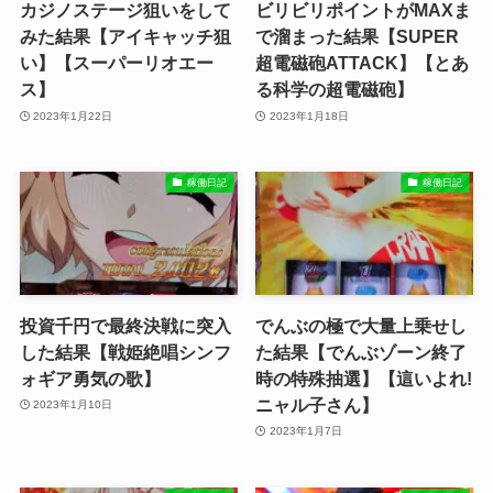
カジノステージ狙いをして
ビリビリポイントがMAXま
みた結果【アイキャッチ狙
で溜まった結果【SUPER
い】【スーパーリオエー
超電磁砲ATTACK】【とあ
ス】
る科学の超電磁砲】
2023年1月22日
2023年1月18日
稼働日記
稼働日記
投資千円で最終決戦に突入
でんぶの極で大量上乗せし
した結果【戦姫絶唱シンフ
た結果【でんぶゾーン終了
ォギア勇気の歌】
時の特殊抽選】【這いよれ!
ニャル子さん】
2023年1月10日
2023年1月7日