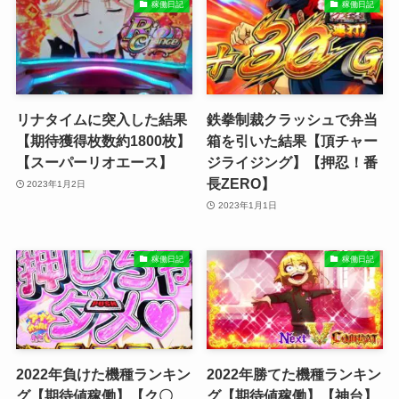
稼働日記
稼働日記
リナタイムに突入した結果
鉄拳制裁クラッシュで弁当
【期待獲得枚数約1800枚】
箱を引いた結果【頂チャー
【スーパーリオエース】
ジライジング】【押忍！番
長ZERO】
2023年1月2日
2023年1月1日
稼働日記
稼働日記
2022年負けた機種ランキン
2022年勝てた機種ランキン
グ【期待値稼働】【ク〇
グ【期待値稼働】【神台】