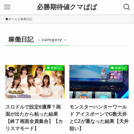
必勝期待値クマぱぱ
ホーム
稼働日記
稼働日記
– category –
稼働日記
稼働日記
スロドルで設定6濃厚？画
モンスターハンターワール
面が出たから粘った結果
ド アイスボーンでG数天井
【終了画面全員集合】【カ
とCZが重なった結果【天井
リスマモード】
狙い】