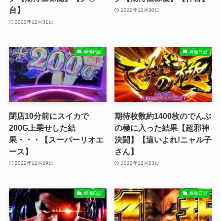
台】
2022年12月30日
2022年12月31日
稼働日記
稼働日記
閉店10分前にスイカで
期待枚数約1400枚のでんぶ
200G上乗せした結
の極に入った結果【超邪神
果・・・【スーパーリオエ
決闘】【這いよれ!ニャル子
ース】
さん】
2022年12月29日
2022年12月23日
稼働日記
稼働日記