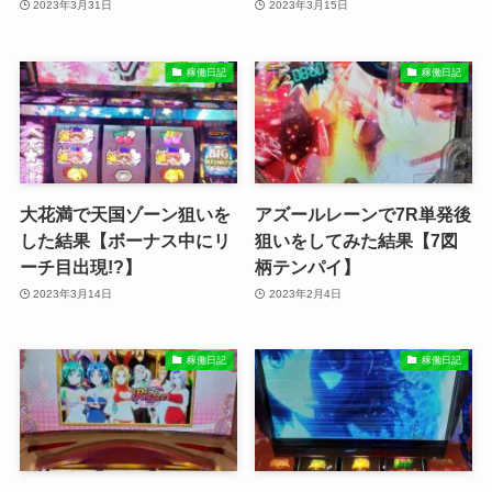
2023年3月31日
2023年3月15日
稼働日記
稼働日記
大花満で天国ゾーン狙いを
アズールレーンで7R単発後
した結果【ボーナス中にリ
狙いをしてみた結果【7図
ーチ目出現!?】
柄テンパイ】
2023年3月14日
2023年2月4日
稼働日記
稼働日記