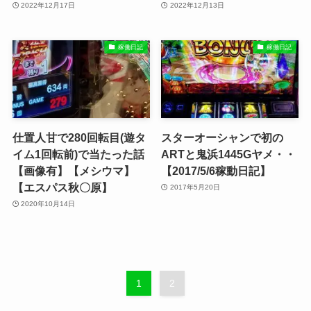
2022年12月17日
2022年12月13日
稼働日記
稼働日記
仕置人甘で280回転目(遊タ
スターオーシャンで初の
イム1回転前)で当たった話
ARTと鬼浜1445Gヤメ・・
【画像有】【メシウマ】
【2017/5/6稼動日記】
【エスパス秋〇原】
2017年5月20日
2020年10月14日
1
2