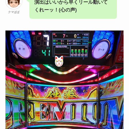
演出はいいから早くリール動いて
くれーッ！(心の声)
クマぱぱ