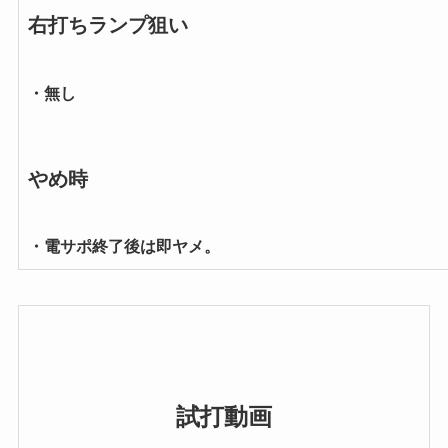
右打ちランプ狙い
・無し
やめ時
・電サポ終了後は即ヤメ。
試打動画