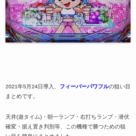
2021年5月24日導入、
フィーバーパワフル
の狙い目
まとめです。
天井(遊タイム)・朝一ランプ・右打ちランプ・潜伏
確変・据え置き判別等、この機種で勝つための狙