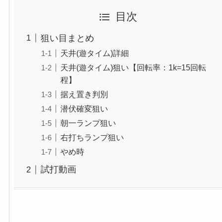
目次
狙い目まとめ
天井(遊タイム)詳細
天井(遊タイム)狙い【回転率：1k=15回転
程】
据え置き判別
潜伏確変狙い
朝一ランプ狙い
右打ちランプ狙い
やめ時
試打動画