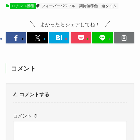
パチンコ機種
フィーバーパワフル
期待値稼働
遊タイム
よかったらシェアしてね！
コメント
コメントする
コメント
※