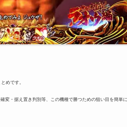
まとめです。
伏確変・据え置き判別等、この機種で勝つための狙い目を簡単