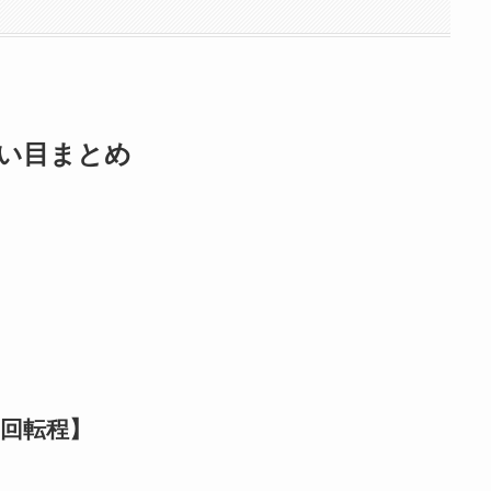
い目まとめ
5回転程】