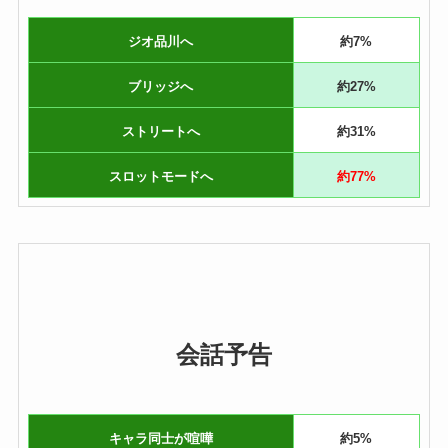
ジオ品川へ
約7%
ブリッジへ
約27%
ストリートへ
約31%
スロットモードへ
約77%
会話予告
キャラ同士が喧嘩
約5%