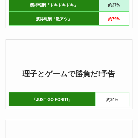
獲得報酬「ドキドキドキ」
約27%
獲得報酬「激アツ」
約79%
理子とゲームで勝負だ!予告
「JUST GO FORIT!」
約34%