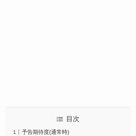
目次
予告期待度(通常時)