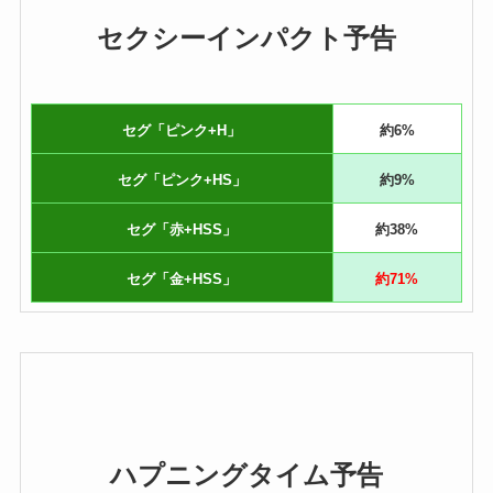
セクシーインパクト予告
セグ「ピンク+H」
約6%
セグ「ピンク+HS」
約9%
セグ「赤+HSS」
約38%
セグ「金+HSS」
約71%
ハプニングタイム予告