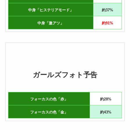
中身「ヒステリアモード」
約37%
中身「激アツ」
約91%
ガールズフォト予告
フォーカスの色「赤」
約28%
フォーカスの色「金」
約43%