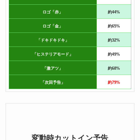
ロゴ「赤」
約44%
ロゴ「金」
約65%
「ドキドキドキ」
約32%
「ヒステリアモード」
約49%
「激アツ」
約68%
「次回予告」
約79%
変動時カットイン予告