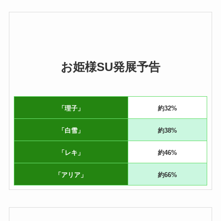
お姫様SU発展予告
「理子」
約32%
「白雪」
約38%
「レキ」
約46%
「アリア」
約66%