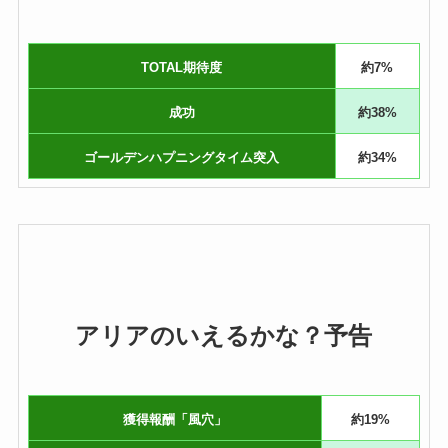
TOTAL期待度
約7%
成功
約38%
ゴールデンハプニングタイム突入
約34%
アリアのいえるかな？予告
獲得報酬「風穴」
約19%