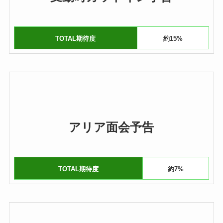
TOTAL期待度
約15%
アリア面会予告
TOTAL期待度
約7%