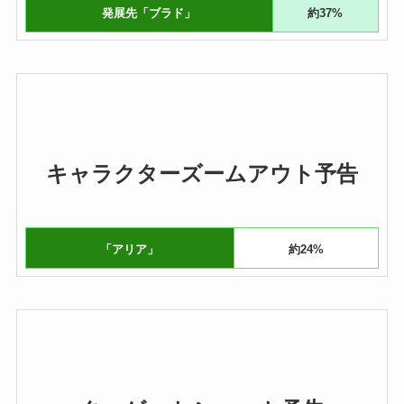
発展先「ブラド」
約37%
キャラクターズームアウト予告
「アリア」
約24%