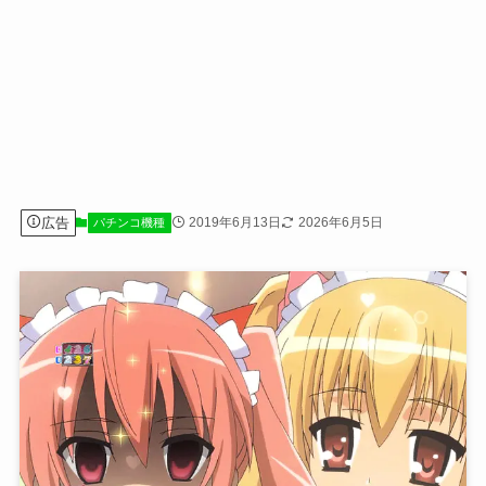
広告
2019年6月13日
2026年6月5日
パチンコ機種