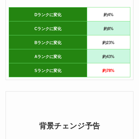
Dランクに変化
約4%
Cランクに変化
約8%
Bランクに変化
約23%
Aランクに変化
約43%
Sランクに変化
約78%
背景チェンジ予告