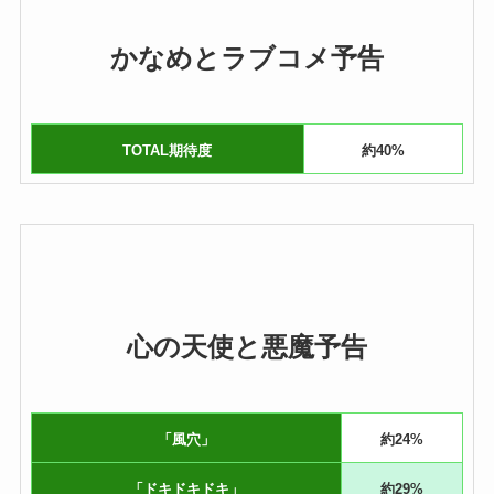
かなめとラブコメ予告
TOTAL期待度
約40%
心の天使と悪魔予告
「風穴」
約24%
「ドキドキドキ」
約29%