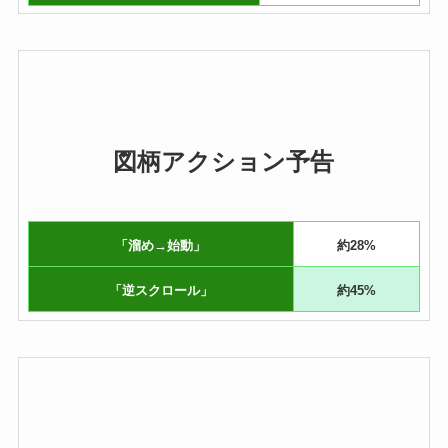
図柄アクション予告
「溜め→始動」
約28%
「逆スクロール」
約45%