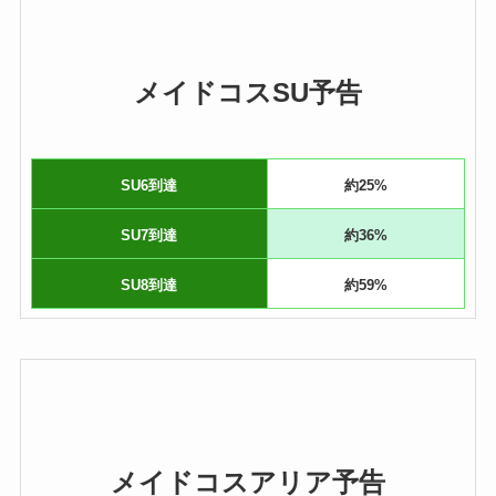
メイドコスSU予告
SU6到達
約25%
SU7到達
約36%
SU8到達
約59%
メイドコスアリア予告