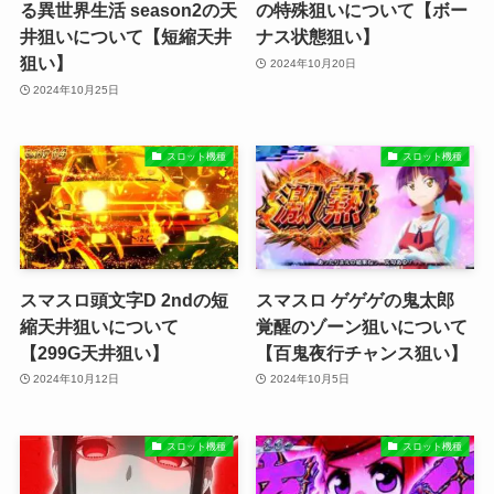
る異世界生活 season2の天
の特殊狙いについて【ボー
井狙いについて【短縮天井
ナス状態狙い】
狙い】
2024年10月20日
2024年10月25日
スロット機種
スロット機種
スマスロ頭文字D 2ndの短
スマスロ ゲゲゲの鬼太郎
縮天井狙いについて
覚醒のゾーン狙いについて
【299G天井狙い】
【百鬼夜行チャンス狙い】
2024年10月12日
2024年10月5日
スロット機種
スロット機種