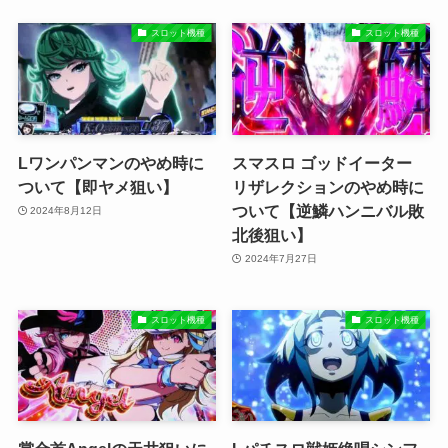
スロット機種
スロット機種
Lワンパンマンのやめ時に
スマスロ ゴッドイーター
ついて【即ヤメ狙い】
リザレクションのやめ時に
ついて【逆鱗ハンニバル敗
2024年8月12日
北後狙い】
2024年7月27日
スロット機種
スロット機種