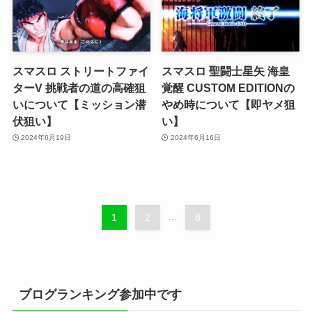
スマスロ ストリートファイ
スマスロ 聖闘士星矢 海皇
ターV 挑戦者の道の高確狙
覚醒 CUSTOM EDITIONの
いについて【ミッション潜
やめ時について【即ヤメ狙
伏狙い】
い】
2024年6月19日
2024年6月16日
1
2
...
8
ブログランキング参加中です