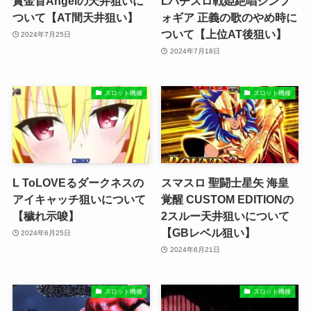
賞金首Angelの天井狙いに
Lパチスロ戦姫絶唱シンフ
ついて【AT間天井狙い】
ォギア 正義の歌のやめ時に
ついて【上位AT後狙い】
2024年7月25日
2024年7月18日
スロット機種
スロット機種
L ToLOVEるダークネスの
スマスロ 聖闘士星矢 海皇
アイキャッチ狙いについて
覚醒 CUSTOM EDITIONの
【穢れ示唆】
2スルー天井狙いについて
【GBレベル狙い】
2024年6月25日
2024年6月21日
スロット機種
スロット機種