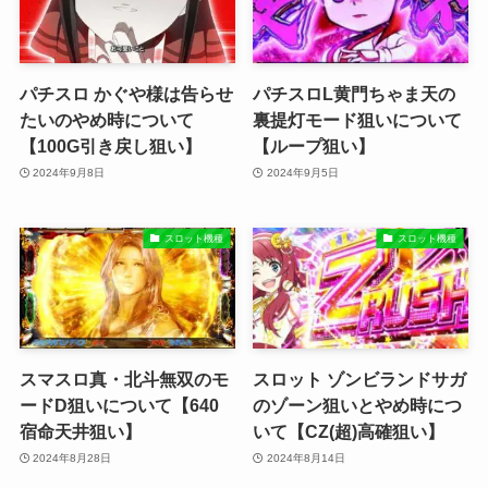
パチスロ かぐや様は告らせ
パチスロL黄門ちゃま天の
たいのやめ時について
裏提灯モード狙いについて
【100G引き戻し狙い】
【ループ狙い】
2024年9月8日
2024年9月5日
スロット機種
スロット機種
スマスロ真・北斗無双のモ
スロット ゾンビランドサガ
ードD狙いについて【640
のゾーン狙いとやめ時につ
宿命天井狙い】
いて【CZ(超)高確狙い】
2024年8月28日
2024年8月14日