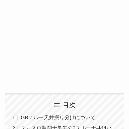
目次
GBスルー天井振り分けについて
スマスロ聖闘士星矢の2スルー天井狙い