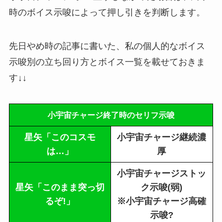
時のボイス示唆によって押し引きを判断します。
先日やめ時の記事に書いた、私の個人的なボイス
示唆別の立ち回り方とボイス一覧を載せておきま
す↓↓
小宇宙チャージ終了時のセリフ示唆
星矢「このコスモ
小宇宙チャージ継続濃
は…」
厚
小宇宙チャージストッ
星矢「このまま突っ切
ク示唆(弱)
るぞ!」
※小宇宙チャージ高確
示唆?