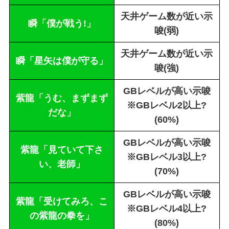
天井ゲーム数が近い示
瞬「僕が戦う!」
唆(弱)
天井ゲーム数が近い示
瞬「星矢は僕が守る」
唆(強)
GBレベルが高い示唆
紫龍「うむ、まずまず
※GBレベル2以上?
だな」
(60%)
GBレベルが高い示唆
紫龍「見ていて下さ
※GBレベル3以上?
い、老師」
(70%)
GBレベルが高い示唆
紫龍「受けてみろ、こ
※GBレベル4以上?
の
紫龍の拳を
」
(80%)