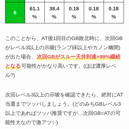
61.1
38.4
0.18
0.18
0.18
6
%
%
%
%
%
このことから、AT後1回目のGB敗北時に、次回GB
がレベル3以上の示唆(ランプ緑以上やカノン幽閉)
が出た場合、
次回GBがスルー天井到達=99%継続
となる
可能性がかなり高いです。(ほぼ濃厚レベ
ル?)
次回レベル3以上の示唆を確認できたら、絶対にAT
当選までツッパしましょう。(どのみちGBレベル3
以上であればツッパ推奨ですが…次回GB=ATの可
能性大なので激アツ✨)