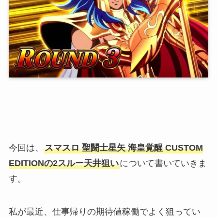
今回は、
スマスロ 聖闘士星矢 海皇覚醒 CUSTOM
EDITIONの2スルー天井狙い
について書いていきま
す。
私が最近、仕事帰りの期待値稼働でよく狙ってい