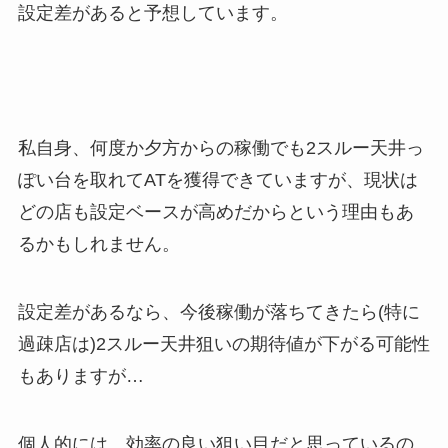
設定差があると予想しています。
私自身、何度か夕方からの稼働でも2スルー天井っ
ぽい台を取れてATを獲得できていますが、現状は
どの店も設定ベースが高めだからという理由もあ
るかもしれません。
設定差があるなら、今後稼働が落ちてきたら(特に
過疎店は)2スルー天井狙いの期待値が下がる可能性
もありますが…
個人的には、効率の良い狙い目だと思っているの