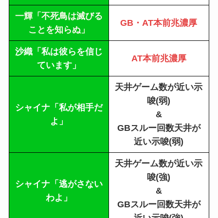
一輝「不死鳥は滅びる
GB・AT本前兆濃厚
ことを知らぬ」
沙織「私は彼らを信じ
AT本前兆濃厚
ています」
天井ゲーム数が近い示
唆(弱)
シャイナ「私が相手だ
&
よ」
GBスルー回数天井が
近い示唆(弱)
天井ゲーム数が近い示
唆(強)
シャイナ「逃がさない
&
わよ」
GBスルー回数天井が
近い示唆(強)