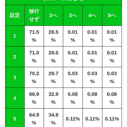
移行
設定
2へ
3へ
4へ
5へ
せず
71.5
28.5
0.01
0.01
0.01
1
%
%
%
%
%
71.0
29.0
0.01
0.01
0.01
2
%
%
%
%
%
70.2
29.7
0.03
0.03
0.03
3
%
%
%
%
%
66.9
32.9
0.08
0.08
0.08
4
%
%
%
%
%
64.9
34.8
5
0.11%
0.11%
0.11%
%
%