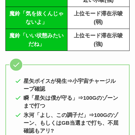
魔鈴「気を抜くんじゃ
上位モード滞在示唆
ないよ」
(弱)
魔鈴「いい状態みたい
上位モード滞在示唆
だね」
(強)
星矢ボイスが発生⇒小宇宙チャージル
ープ確認
瞬「星矢は僕が守る」⇒100Gのゾーン
まで打つ
氷河「よし、この調子だ」⇒100Gのゾ
ーン、もしくはGB当選まで打ち、不屈
確認もアリ?