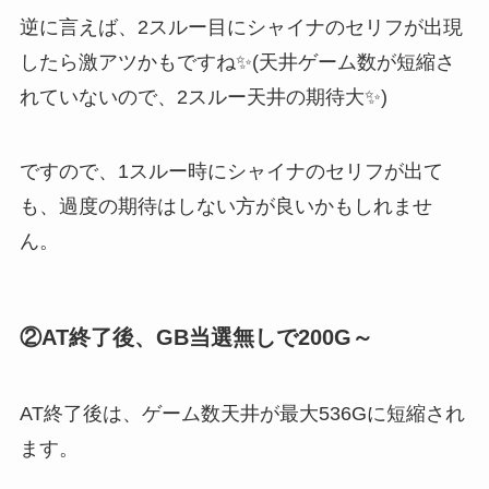
逆に言えば、2スルー目にシャイナのセリフが出現
したら激アツかもですね✨(天井ゲーム数が短縮さ
れていないので、2スルー天井の期待大✨)
ですので、1スルー時にシャイナのセリフが出て
も、過度の期待はしない方が良いかもしれませ
ん。
②AT終了後、GB当選無しで200G～
AT終了後は、ゲーム数天井が最大536Gに短縮され
ます。