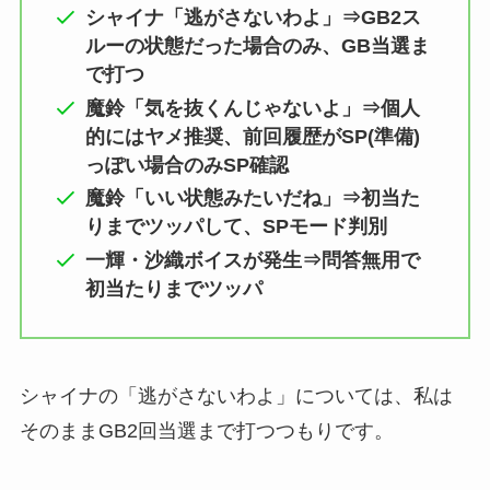
シャイナ「逃がさないわよ」⇒GB2ス
ルーの状態だった場合のみ、GB当選ま
で打つ
魔鈴「気を抜くんじゃないよ」⇒個人
的にはヤメ推奨、前回履歴がSP(準備)
っぽい場合のみSP確認
魔鈴「いい状態みたいだね」⇒初当た
りまでツッパして、SPモード判別
一輝・沙織ボイスが発生⇒問答無用で
初当たりまでツッパ
シャイナの「逃がさないわよ」については、私は
そのままGB2回当選まで打つつもりです。