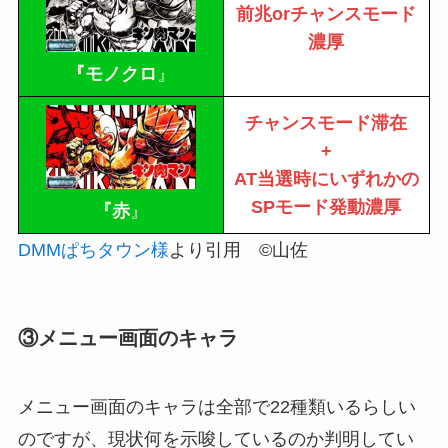
前兆orチャンスモード
濃厚
『モノクロ
』
チャンスモード滞在
+
AT当選時にいずれかの
SPモード発動濃厚
『赤
』
DMMぱちタウン様
より引用 ©山佐
③メニュー画面のキャラ
メニュー画面のキャラは全部で22種類いるらしい
のですが、現状何を示唆しているのか判明してい