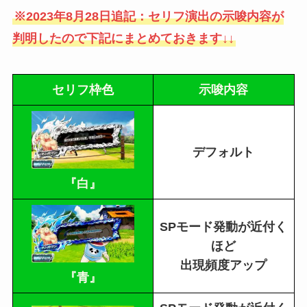
※2023年8月28日追記：セリフ演出の示唆内容が
判明したので下記にまとめておきます↓↓
セリフ枠色
示唆内容
デフォルト
『白』
SPモード発動が近付く
ほど
出現頻度アップ
『青』