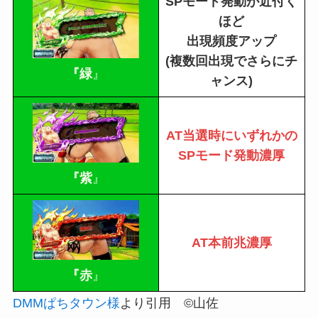
SPモード発動が近付く
ほど
出現頻度アップ
(複数回出現でさらにチ
『緑
』
ャンス)
AT当選時にいずれかの
SPモード発動濃厚
『紫
』
AT本前兆濃厚
『赤
』
DMMぱちタウン様
より引用 ©山佐