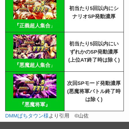
初当たり5回以内にシ
ナリオSP発動濃厚
『正義超人集合
』
初当たり5回以内にい
ずれかのSP発動濃厚
(上位AT終了時は除く)
『
悪魔超人集合
』
次回SPモード発動濃厚
(悪魔将軍バトル終了時
は除く)
『悪魔将軍』
DMMぱちタウン様
より引用 ©山佐