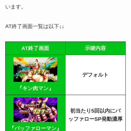
います。
AT終了画面一覧は以下↓↓
AT終了画面
示唆内容
デフォルト
『キン肉マン』
初当たり5回以内にバ
ッファローSP発動濃厚
『バッファローマン』