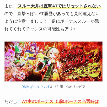
また、
スルー天井は直撃ATではリセットされない
ので、直撃っぽいAT履歴があっても見間違えない
ように注意しましょう、逆にボーナススルーが隠
れてくれてチャンスの可能性もアリ✨
DMMぱちタウン様
より引用 ©オリンピア
ただし、
AT中のボーナス=出陣ボーナス当選時は