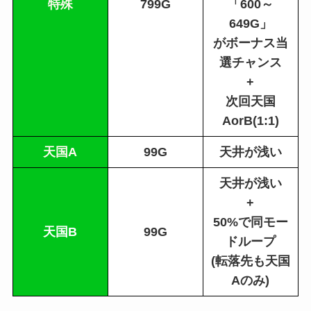
特殊
799G
「600～
649G」
がボーナス当
選チャンス
+
次回天国
AorB(1:1)
天国A
99G
天井が浅い
天井が浅い
+
50%で同モー
天国B
99G
ドループ
(転落先も天国
Aのみ)