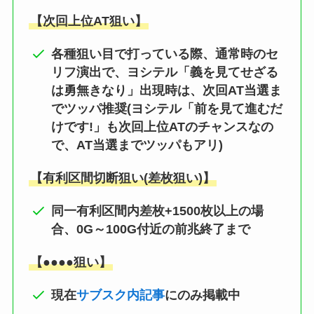
【次回上位AT狙い】
各種狙い目で打っている際、通常時のセ
リフ演出で、ヨシテル「義を見てせざる
は勇無きなり」出現時は、次回AT当選ま
でツッパ推奨(ヨシテル「前を見て進むだ
けです!」も次回上位ATのチャンスなの
で、AT当選までツッパもアリ)
【有利区間切断狙い(差枚狙い)】
同一有利区間内差枚+1500枚以上の場
合、0G～100G付近の前兆終了まで
【●●●●狙い】
現在
サブスク内記事
にのみ掲載中