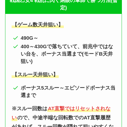
戦国乙女4 戦乱に閃く炯眼の軍師で勝つ方法(暫
定)
【ゲーム数天井狙い】
490G～
400～430Gで落ちていて、前兆中ではな
い台を、ボーナス当選まで(モードB天井
狙い)
【スルー天井狙い】
ボーナス5スルー～エピソードボーナス当
選まで
※スルー回数は
AT直撃ではリセットされな
い
ので、中途半端な回転数でのAT直撃履歴
があれば、スルー回数が隠れて狙いやすくな