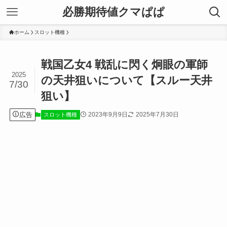
必勝期待値クマぱぱ
ホーム
スロット機種
戦国乙女4 戦乱に閃く炯眼の軍師
2025
の天井狙いについて【スルー天井
7/30
狙い】
広告
2023年9月9日
2025年7月30日
スロット機種