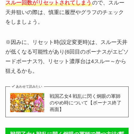
スルー回数がリセットされてしまう
ので、スルー
天井狙いの際は、慎重に履歴やグラフのチェック
をしましょう。
※因みに、リセット時(設定変更時)は、スルー天井
が低くなる可能性があり(6回目のボーナスがエピソ
ードボーナス?)、リセット濃厚台は4スルー～から
狙えるかも。
あわせて読みたい
戦国乙女4 戦乱に閃く炯眼の軍師
のやめ時について【ボーナス終了
画面】