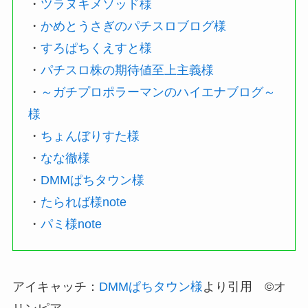
・
ツラヌキメソッド様
・
かめとうさぎのパチスロブログ様
・
すろぱちくえすと様
・
パチスロ株の期待値至上主義様
・
～ガチプロポラーマンのハイエナブログ～
様
・
ちょんぼりすた様
・
なな徹様
・
DMMぱちタウン様
・
たられば様note
・
パミ様note
アイキャッチ：
DMMぱちタウン様
より引用 ©オ