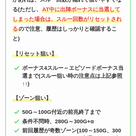
る(ただし、
AT中に出陣ボーナスに当選して
しまった場合は、スルー回数がリセットされ
る
ので注意、履歴はしっかりと確認するこ
と)
【リセット狙い】
ボーナス4スルー～エピソードボーナス当
選まで(スルー狙い時の注意点は上記参照
↑↑)
【ゾーン狙い】
50G～100G付近の前兆終了まで
条件不問時、280G～300G+α
前回履歴が奇数ゾーン(100～150G、300