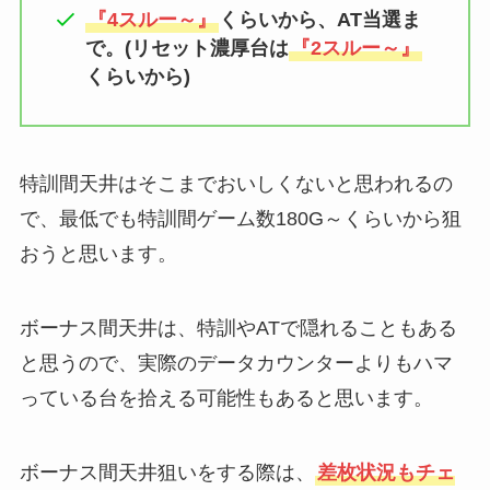
『4スルー～』
くらいから、AT当選ま
で。(リセット濃厚台は
『2スルー～』
くらいから)
特訓間天井はそこまでおいしくないと思われるの
で、最低でも特訓間ゲーム数180G～くらいから狙
おうと思います。
ボーナス間天井は、特訓やATで隠れることもある
と思うので、実際のデータカウンターよりもハマ
っている台を拾える可能性もあると思います。
ボーナス間天井狙いをする際は、
差枚状況もチェ