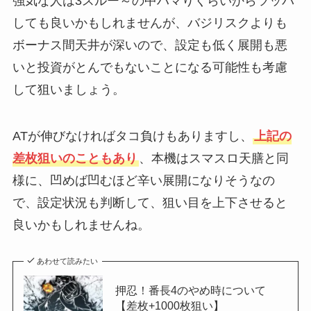
強気な人は3スルー～の中ハマりくらいからツッパ
しても良いかもしれませんが、バジリスクよりも
ボーナス間天井が深いので、設定も低く展開も悪
いと投資がとんでもないことになる可能性も考慮
して狙いましょう。
ATが伸びなければタコ負けもありますし、
上記の
差枚狙いのこともあり
、本機はスマスロ天膳と同
様に、凹めば凹むほど辛い展開になりそうなの
で、設定状況も判断して、狙い目を上下させると
良いかもしれませんね。
あわせて読みたい
押忍！番長4のやめ時について
【差枚+1000枚狙い】