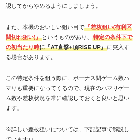
認してからやめるようにしましょう。
また、本機のおいしい狙い目で
『差枚狙い(有利区
間切れ狙い)』
というものがあり、
特定の条件下で
の初当たり時
に『AT直撃+頂RISE UP』
に突入す
る場合があります。
この特定条件を狙う際に、ボーナス間ゲーム数ハ
マりも重要になってくるので、現在のハマりゲー
ム数や差枚状況を常に確認しておくと良いと思い
ます。
※詳しい差枚狙いについては、下記記事で解説し
ています↓↓