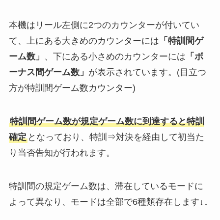
本機はリール左側に2つのカウンターが付いてい
て、上にある大きめのカウンターには
「特訓間ゲ
ーム数」
、下にある小さめのカウンターには
「ボ
ーナス間ゲーム数」
が表示されています。(目立つ
方が特訓間ゲーム数カウンター)
特訓間ゲーム数が規定ゲーム数に到達すると特訓
確定
となっており、特訓⇒対決を経由して初当た
り当否告知が行われます。
特訓間の規定ゲーム数は、滞在しているモードに
よって異なり、モードは全部で6種類存在します↓↓