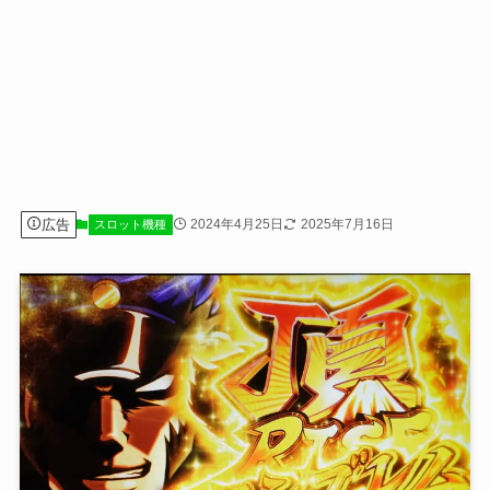
広告
2024年4月25日
2025年7月16日
スロット機種