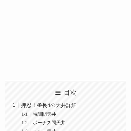
目次
押忍！番長4の天井詳細
特訓間天井
ボーナス間天井