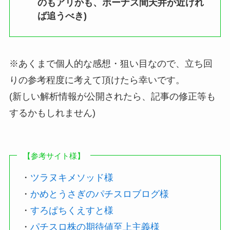
のもアリかも、ボーナス間天井が近けれ
ば追うべき)
※あくまで個人的な感想・狙い目なので、立ち回
りの参考程度に考えて頂けたら幸いです。
(新しい解析情報が公開されたら、記事の修正等も
するかもしれません)
【参考サイト様】
・
ツラヌキメソッド様
・
かめとうさぎのパチスロブログ様
・
すろぱちくえすと様
・
パチスロ株の期待値至上主義様