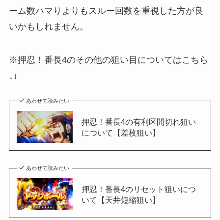
ーム数ハマりよりもスルー回数を重視した方が良
いかもしれません。
※押忍！番長4のその他の狙い目についてはこちら
↓↓
あわせて読みたい
押忍！番長4の有利区間切れ狙い
について【差枚狙い】
あわせて読みたい
押忍！番長4のリセット狙いにつ
いて【天井短縮狙い】