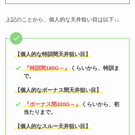
上記のことから、個人的な天井狙い目は以下↓↓
【個人的な特訓間天井狙い目】
『特訓間180G～』
くらいから、特訓ま
で。
【個人的なボーナス間天井狙い目】
『ボーナス間420G～』
くらいから、初
当たりまで。
【個人的なスルー天井狙い目】