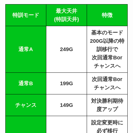
最大天井
特訓モード
特徴
(特訓天井)
基本のモード
200G以降の特
通常A
249G
訓移行で
次回通常Bor
チャンスへ
次回通常Bor
通常B
199G
チャンスへ
対決勝利期待
チャンス
149G
度アップ
設定変更時に
必ず移行