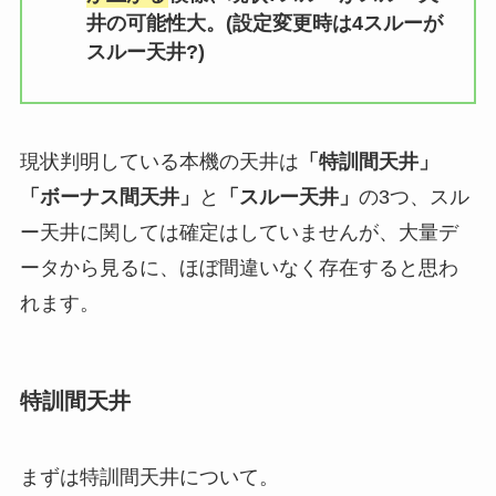
井の可能性大。(設定変更時は4スルーが
スルー天井?)
現状判明している本機の天井は
「特訓間天井」
「ボーナス間天井」
と
「スルー天井」
の3つ、スル
ー天井に関しては確定はしていませんが、大量デ
ータから見るに、ほぼ間違いなく存在すると思わ
れます。
特訓間天井
まずは特訓間天井について。