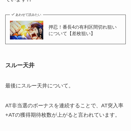
あわせて読みたい
押忍！番長4の有利区間切れ狙い
について【差枚狙い】
スルー天井
最後にスルー天井について。
AT非当選のボーナスを連続することで、AT突入率
+ATの獲得期待枚数が上がると言われています。