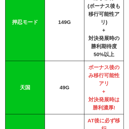
(ボーナス後も
移行可能性ア
押忍モード
149G
リ)
+
対決発展時の
勝利期待度
50%以上
ボーナス後の
み移行可能性
アリ
天国
49G
+
対決発展時は
勝利濃厚!
AT後に必ず移
行