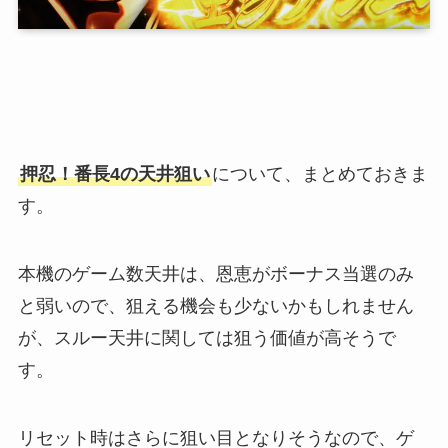
押忍！番長4の天井狙い
について、まとめておきま
す。
本機のゲーム数天井は、恩恵がボーナス当選のみ
と弱いので、狙える機会も少ないかもしれません
が、スルー天井に関しては狙う価値が高そうで
す。
リセット時はさらに狙い目となりそうなので、ゲ