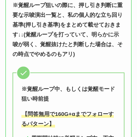
※覚醒ループ狙いの際に、押し引き判断に重
要な示唆演出一覧と、私の個人的な立ち回り
基準(押し引き基準)をまとめて載せておきま
す↓↓(覚醒ループを打っていて、明らかに示
唆が弱く、覚醒抜けたと判断した場合は、そ
の時点でやめるのもアリ)
※覚醒ループ中、もしくは覚醒モード
狙い時前提
【問答無用で160G+αまでフォローす
るパターン】