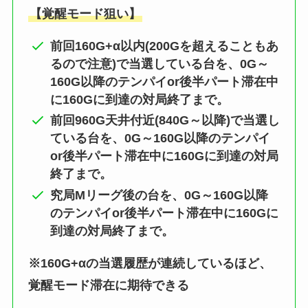
【覚醒モード狙い】
前回160G+α以内(200Gを超えることもあ
るので注意)で当選している台を、0G～
160G以降のテンパイor後半パート滞在中
に160Gに到達の対局終了まで。
前回960G天井付近(840G～以降)で当選し
ている台を、
0G～160G以降のテンパイ
or後半パート滞在中に160Gに到達の対局
終了まで。
究局Mリーグ後の台を、
0G～160G以降
のテンパイor後半パート滞在中に160Gに
到達の対局終了まで。
※160G+αの当選履歴が連続しているほど、
覚醒モード滞在に期待できる