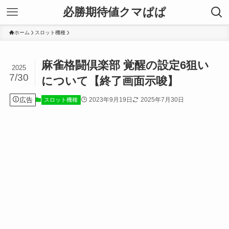
必勝期待値クマぱぱ
ホーム
スロット機種
麻雀格闘倶楽部 覚醒の設定6狙い
2025
7/30
について【終了画面示唆】
広告
2023年9月19日
2025年7月30日
スロット機種