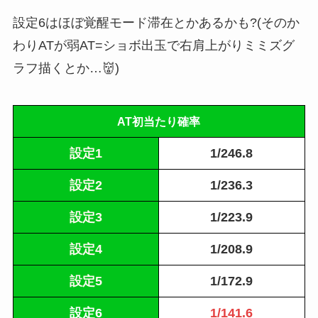
設定6はほぼ覚醒モード滞在とかあるかも?(そのか
わりATが弱AT=ショボ出玉で右肩上がりミミズグ
ラフ描くとか…👹)
AT初当たり確率
設定1
1/246.8
設定2
1/236.3
設定3
1/223.9
設定4
1/208.9
設定5
1/172.9
設定6
1/141.6