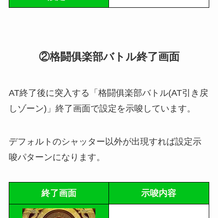
②格闘俱楽部バトル終了画面
AT終了後に突入する「格闘俱楽部バトル(AT引き戻
しゾーン)」終了画面で設定を示唆しています。
デフォルトのシャッター以外が出現すれば設定示
唆パターンになります。
終了画面
示唆内容