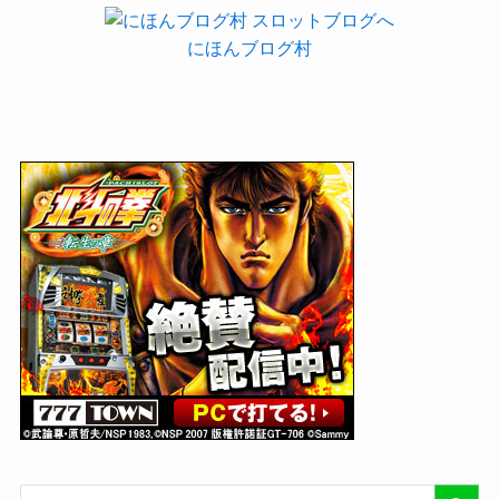
にほんブログ村