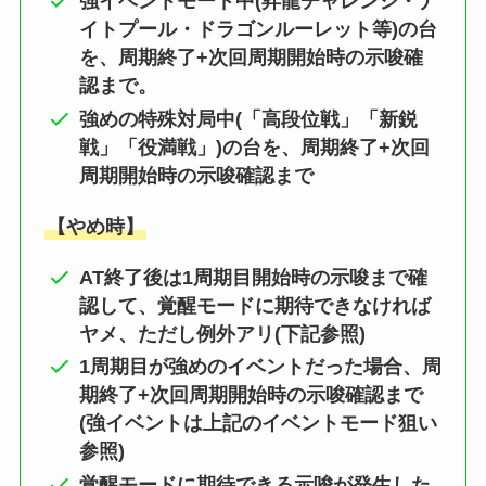
強イベントモード中
(昇龍チャレンジ・ナ
イトプール・ドラゴンルーレット等)
の台
を、周期終了+次回周期開始時の示唆確
認まで。
強めの特殊対局中(「高段位戦」「新鋭
戦」「役満戦」)の台を、周期終了+次回
周期開始時の示唆確認まで
【やめ時】
AT終了後は1周期目開始時の示唆まで確
認して、覚醒モードに期待できなければ
ヤメ、
ただし例外アリ(下記参照)
1周期目が強めのイベントだった場合、周
期終了+次回周期開始時の示唆確認まで
(強イベントは上記のイベントモード狙い
参照)
覚醒モードに期待できる示唆が発生した