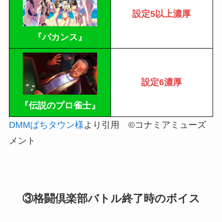
設定5以上濃厚
『バカンス』
設定6濃厚
『
伝説のプロ雀士
』
DMMぱちタウン様
より引用 ©コナミアミューズ
メント
③格闘倶楽部バトル終了時のボイス