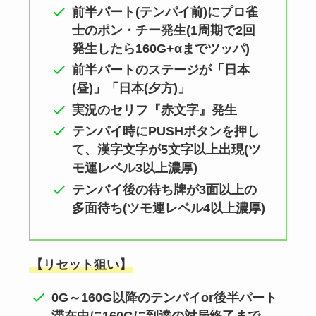
前半パート(テンパイ前)にプロ雀
士のポン・チー発生(1周期で2回
発生したら160G+αまでツッパ)
前半パートのステージが「日本
(昼)」「日本(夕方)」
実況のセリフ『赤文字』発生
テンパイ時にPUSHボタンを押し
て、漢字文字が5文字以上出現(ツ
モ運レベル3以上濃厚)
テンパイ後の待ち牌が3面以上の
多面待ち(ツモ運レベル4以上濃厚)
【リセット狙い】
0G～160G以降のテンパイor後半パート
滞在中に160Gに到達の対局終了まで。