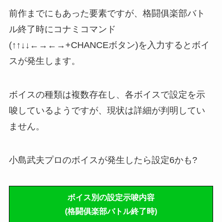
前作までにもあった要素ですが、格闘俱楽部バト
ル終了時にコナミコマンド
(↑↑↓↓←→←→+CHANCEボタン)を入力するとボイ
スが発生します。
ボイスの種類は複数存在し、各ボイスで設定を示
唆しているようですが、現状は詳細が判明してい
ません。
小島武夫プロのボイスが発生したら設定6かも?
ボイス別の設定示唆内容
(格闘俱楽部バトル終了時)