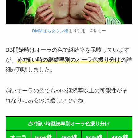
DMMぱちタウン様
より引用 ©サミー
BB開始時はオーラの色で継続率を示唆しています
が、
赤7揃い時の継続率別のオーラ色振り分け
の詳
細が判明しました。
弱いオーラの色でも84%継続率以上の可能性がそ
れなりにあるのは嬉しいですね。
赤7揃い時継続率別オーラ色振り分け
オーラ
66%継
79%継
84%継
89%継