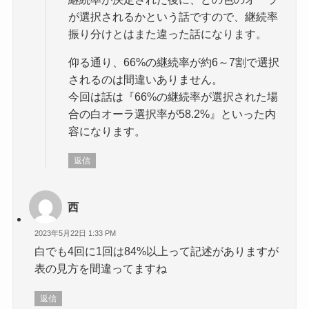
が選択されるかという話ですので、継続率
振り分けとはまた違った話になります。
仰る通り、66%の継続率が約6～7割で選択
されるのは間違いありません。
今回は話は『66%の継続率が選択された場
合の白オーラ選択率が58.2%』といった内
容になります。
返信
西
2023年5月22日 1:33 PM
白でも4回に1回は84%以上って記述がありますが
表の見方を間違ってますね
返信