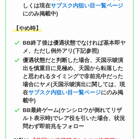
しくは
現在
サブスク内狙い目一覧ページ
にのみ掲載中
)
【やめ時】
BB終了後は優遇状態でなければ基本即ヤ
メ、
ただし例外アリ(下記参照)
優遇状態だと判断した場合、天国示唆演
出を慎重目に見極め、天国から転落した
と思われるタイミングで非前兆中だった
場合にヤメ(天国示唆演出に関しては、
現
在
サブスク内狙い目一覧ページ
にのみ掲
載中
)
BB最終ゲーム(ケンシロウが倒れてリザ
ルト表示時)でレア役を引いた場合、状況
問わず即前兆をフォロー