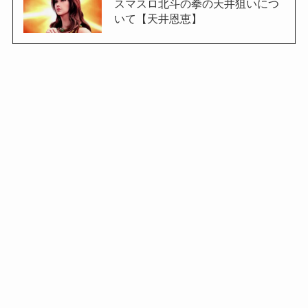
スマスロ北斗の拳の天井狙いにつ
いて【天井恩恵】