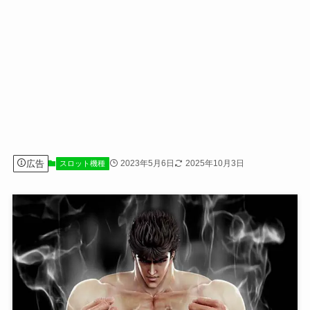
広告
2023年5月6日
2025年10月3日
スロット機種