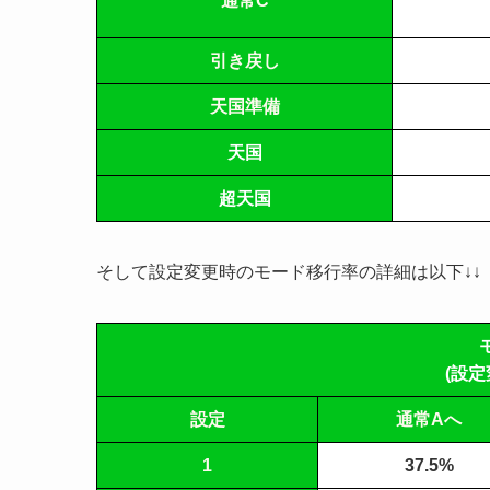
通常C
引き戻し
天国準備
天国
超天国
そして設定変更時のモード移行率の詳細は以下↓↓
(設定
設定
通常Aへ
1
37.5%