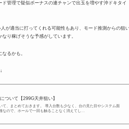
ード管理で疑似ボーナスの連チャンで出玉を増やす沖ドキタイ
い人が適当に打ってくれる可能性もあり、モード推測からの狙
かなり稼げそうな予感がしています。
になるかも。
↓
について【299G天井狙い】
いて、まとめておきます。 導入台数も少なく、台の見た目やシステム面
種なので、ホールで一回も触ることなく消えてし…