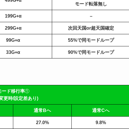
499G+α
モード転落無し
199G+α
–
299G+α
次回天国or超天国確定
99G+α
55%で同モードループ
33G+α
90%で同モードループ
モード移行率
①
変更時/設定差あり)
通常Bへ
通常Cへ
27.0%
9.8%