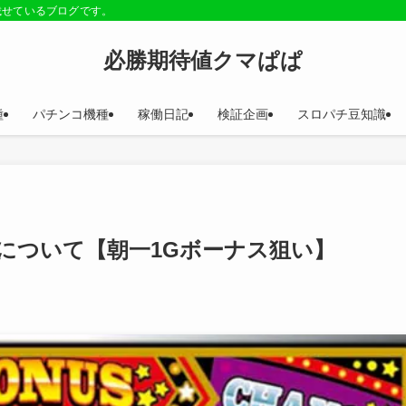
載せているブログです。
必勝期待値クマぱぱ
種
パチンコ機種
稼働日記
検証企画
スロパチ豆知識
について【朝一1Gボーナス狙い】