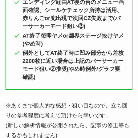
エンディング経由AT後の台のメニュー画
面確認、シールケチェック所持は活用、
赤りんごor兜出現で次回CZ失敗まで(バ
ーサーカーモード狙い③)
AT終了後即ヤメor
幽界ステージ
抜けヤメ
(やめ時)
例外としてAT終了時に凹み部分から差枚
2200枚に近い場合は上記のバーサーカー
モード狙い②推奨(やめ時例外/グラフ要
確認)
※あくまで個人的な感想・狙い目なので、立ち回
りの参考程度に考えて頂けたら幸いです。
(新しい解析情報が公開されたら、記事の修正等も
するかもしれません)