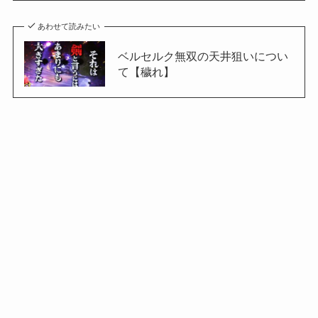
あわせて読みたい
ベルセルク無双の天井狙いについ
て【穢れ】