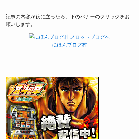
記事の内容が役に立ったら、下のバナーのクリックをお
願いします。
にほんブログ村