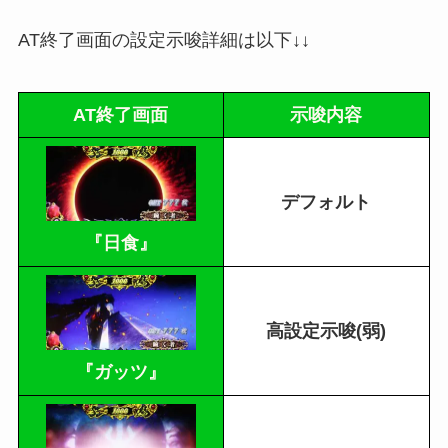
AT終了画面の設定示唆詳細は以下↓↓
AT終了画面
示唆内容
デフォルト
『
日食
』
高設定示唆(弱)
『
ガッツ
』