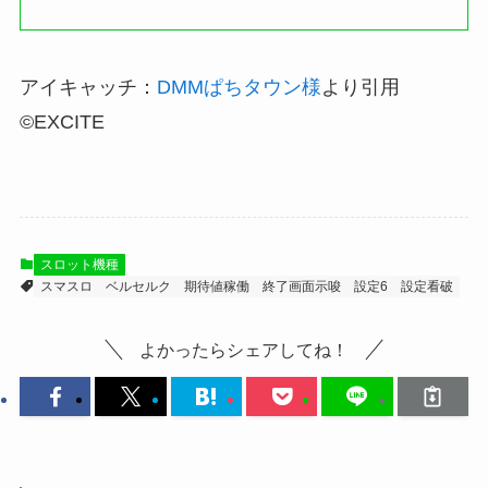
アイキャッチ：
DMMぱちタウン様
より引用
©EXCITE
スロット機種
スマスロ
ベルセルク
期待値稼働
終了画面示唆
設定6
設定看破
よかったらシェアしてね！