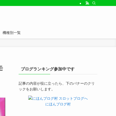
機種別一覧
モ
ブログランキング参加中です
記事の内容が役に立ったら、下のバナーのクリ
ックをお願いします。
にほんブログ村