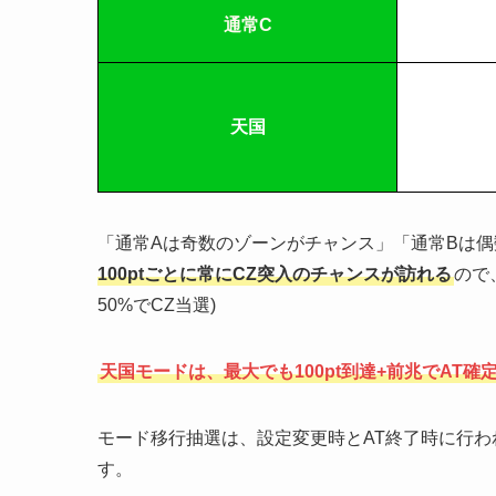
通常C
天国
「通常Aは奇数のゾーンがチャンス」「通常Bは
100ptごとに常にCZ突入のチャンスが訪れる
ので
50%でCZ当選)
天国モードは、最大でも100pt到達+前兆でAT確
モード移行抽選は、設定変更時とAT終了時に行わ
す。