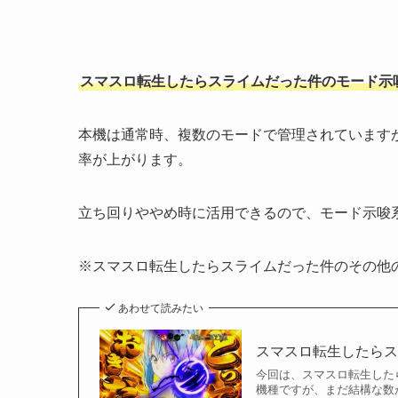
スマスロ転生したらスライムだった件のモード示
本機は通常時、複数のモードで管理されています
率が上がります。
立ち回りややめ時に活用できるので、モード示唆
※スマスロ転生したらスライムだった件のその他の
あわせて読みたい
スマスロ転生したら
今回は、スマスロ転生した
機種ですが、まだ結構な数