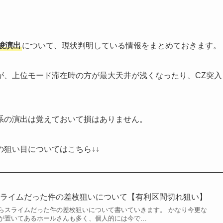
唆演出
について、現状判明している情報をまとめておきます。
が、上位モード滞在時の方が最大天井が浅くなったり、CZ突入
系の演出は覚えておいて損はありません。
狙い目についてはこちら↓↓
スライムだった件の差枚狙いについて【有利区間切れ狙い】
らスライムだった件の差枚狙いについて書いていきます。 かなり今更な
が置いてあるホールさんも多く、個人的には今で…