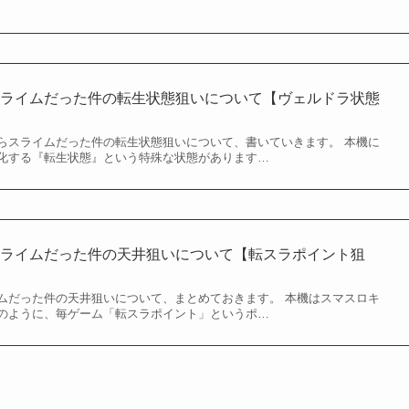
スライムだった件の転生状態狙いについて【ヴェルドラ状態
らスライムだった件の転生状態狙いについて、書いていきます。 本機に
化する『転生状態』という特殊な状態があります…
スライムだった件の天井狙いについて【転スラポイント狙
ムだった件の天井狙いについて、まとめておきます。 本機はスマスロキ
のように、毎ゲーム「転スラポイント」というポ…