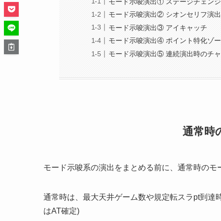
モード示唆演出① ステージチェン
モード示唆演出② シオンセリフ演
モード示唆演出③ アイキャッチ
モード示唆演出④ ポイント特化ゾ
モード示唆演出⑤ 連続演出時のチ
通常時
モード示唆系の演出をまとめる前に、通常時のモ
通常時は、最大天井ゲーム数や規定転スラpt到達
はAT確定)