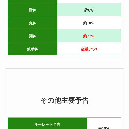
雷神
約6%
鬼神
約10%
闘神
約77%
鉄拳神
超激アツ!
その他主要予告
ルーレット予告
約19%