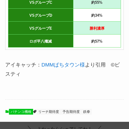
VSグループC
約55%
VSグループD
約34%
VSグループE
勝利濃厚
ロボ平八殲滅
約57%
アイキャッチ：
DMMぱちタウン様
より引用 ©ビ
スティ
パチンコ機種
リーチ期待度
予告期待度
鉄拳
よかったらシェアしてね！