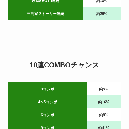
鉄拳SHOT!!連続
約18%
三島家ストーリー連続
約20%
10連COMBOチャンス
3コンボ
約5%
4〜5コンボ
約16%
6コンボ
約8%
9コンボ
約41%