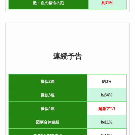
激・血の宿命の刻
約74%
連続予告
擬似2連
約3%
擬似3連
約34%
擬似4連
超激アツ!
図柄合体連続
約11%