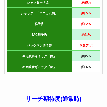
シャッター「金」
約79%
シャッター「ハニカム柄」
約95%
群予告
約82%
TAG群予告
約91%
パックマン群予告
超激アツ!
ギガ鉄拳ギミック「白」
約45%
ギガ鉄拳ギミック「赤」
約66%
リーチ期待度(通常時)