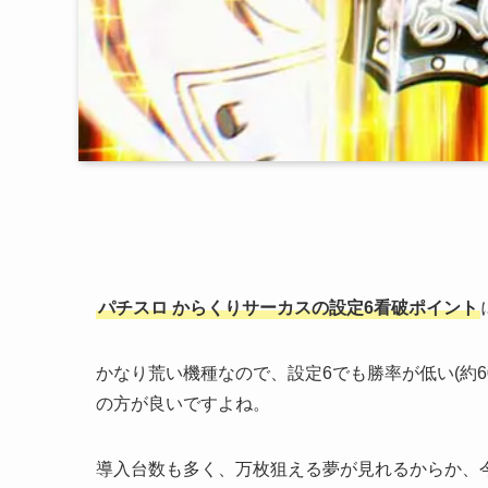
パチスロ からくりサーカスの設定6看破ポイント
かなり荒い機種なので、設定6でも勝率が低い(約
の方が良いですよね。
導入台数も多く、万枚狙える夢が見れるからか、