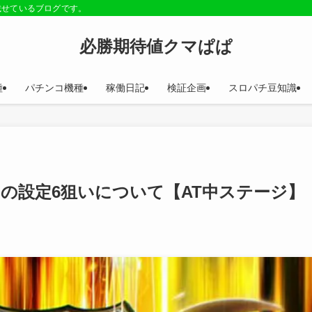
載せているブログです。
必勝期待値クマぱぱ
種
パチンコ機種
稼働日記
検証企画
スロパチ豆知識
の設定6狙いについて【AT中ステージ】