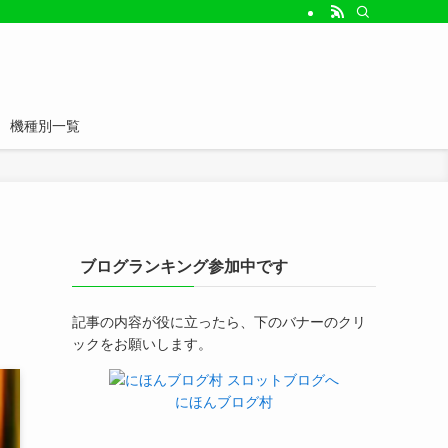
機種別一覧
ブログランキング参加中です
記事の内容が役に立ったら、下のバナーのクリ
ックをお願いします。
にほんブログ村