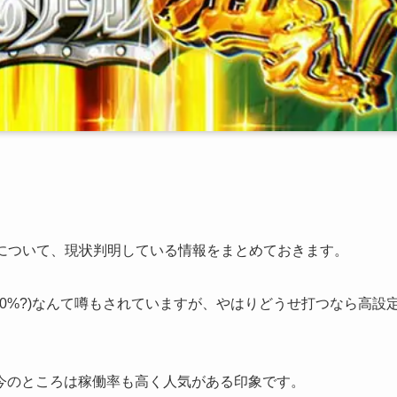
について、現状判明している情報をまとめておきます。
60%?)なんて噂もされていますが、やはりどうせ打つなら高設
今のところは稼働率も高く人気がある印象です。