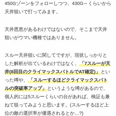
450Gゾーンをフォローしつつ、430G～くらいから
天井狙いで打ってみます。
天井恩恵があるわけではないので、そこまで天井
狙いがウマい機種ではありません。
スルー天井狙いに関してですが、現状しっかりと
した解析が出ているわけではなく、
「7スルーが天
井(8回目のクライマックスバトルでAT確定)」
とい
った噂や、
「スルーするほどクライマックスバト
ルの突破率アップ」
というような噂があるので、
個人的には5スルーくらいの台があれば、検証も兼
ねて狙ってみようと思います。(スルーするほど上
位の敵の選択率が優遇されるとか…?)