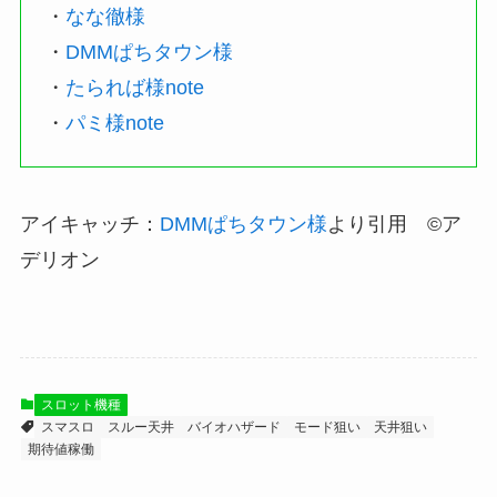
・
なな徹様
・
DMMぱちタウン様
・
たられば様note
・
パミ様note
アイキャッチ：
DMMぱちタウン様
より引用 ©ア
デリオン
スロット機種
スマスロ
スルー天井
バイオハザード
モード狙い
天井狙い
期待値稼働