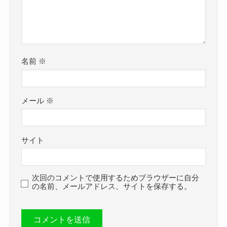
名前
※
メール
※
サイト
次回のコメントで使用するためブラウザーに自分
の名前、メールアドレス、サイトを保存する。