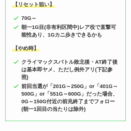
【リセット狙い】
70G～
朝一1G目(非有利区間中)レア役で直撃可
能性あり、1Gカニ歩きできるかも
【やめ時】
クライマックスバトル敗北後・AT終了後
は基本即ヤメ、ただし例外アリ(下記参
照)
前回当選が「201G～250G」or「401G～
500G」or「551G～600G」だった場合、
0G～150G付近の前兆終了までフォロー
(朝一1回目の当たりは除外)