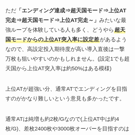
ただ
「エンディング達成⇒超天国モード⇒上位AT
完走⇒超天国モード⇒上位AT完走～」
みたいな最
強ループを体験している人も多く、どうやら
超天
国モードからの上位AT突入率に設定差
があるよう
なので、高設定投入期待度が高い導入直後は一撃
万枚も狙いやすいのかもしれません。(設定1でも超
天国から上位AT突入率は約50%はある模様)
上位ATが超強い分、通常ATでエンディングを目指
すのがかなり難しいという意見も多かったです。
通常ATは純増も約2枚/Gなので(上位AT中は約4
枚/G)、差枚2400枚や3000枚オーバーを目指すのは