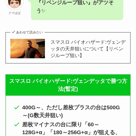
『リベンジループ狙い』がアツそ
う
✨
クマぱぱ
あわせて読みたい
スマスロ バイオハザード:ヴェンデ
ッタの天井狙いについて【リベン
ジループ狙い】
スマスロ バイオハザード:ヴェンデッタで勝つ方
法(暫定)
400G～、ただし差枚プラスの台は500G
～(G数天井狙い)
差枚マイナスの台に限り「60～
128G+α」「180～256G+α」が狙える、