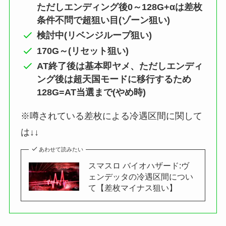
ただしエンディング後0～128G+αは差枚
条件不問で超狙い目(ゾーン狙い)
検討中(リベンジループ狙い)
170G～(リセット狙い)
AT終了後は基本即ヤメ、ただしエンディ
ング後は超天国モードに移行するため
128G=AT当選まで(やめ時)
※噂されている差枚による冷遇区間に関して
は↓↓
あわせて読みたい
スマスロ バイオハザード:ヴ
ェンデッタの冷遇区間につい
て【差枚マイナス狙い】