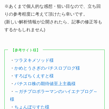
※あくまで個人的な感想・狙い目なので、立ち回
りの参考程度に考えて頂けたら幸いです。
(新しい解析情報が公開されたら、記事の修正等も
するかもしれません)
【参考サイト様】
・
ツラヌキメソッド様
・
かめとうさぎのパチスロブログ様
・
すろぱちくえすと様
・
パチスロ株の期待値至上主義様
・
～ガチプロポラーマンのハイエナブログ～
様
・
ちょんぼりすた様