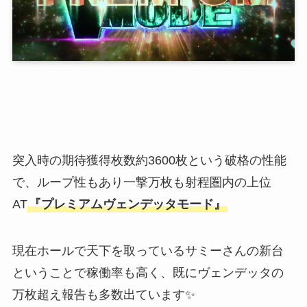
突入時の期待獲得枚数約3600枚という破格の性能
で、ループ性もあり一撃万枚も射程圏内の上位
AT
『プレミアムヴェンデッタモード』
現在ホールで天下を取っているサミーさんの新台
ということで稼働率も高く、既にヴェンデッタの
万枚超え報告も多数出ています✨