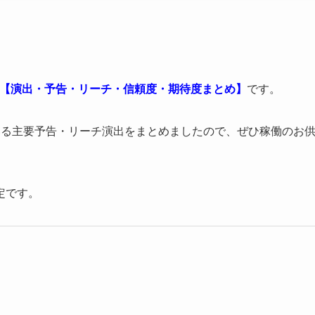
〜【演出・予告・リーチ・信頼度・期待度まとめ】
です。
いる主要予告・リーチ演出をまとめましたので、ぜひ稼働のお
定です。