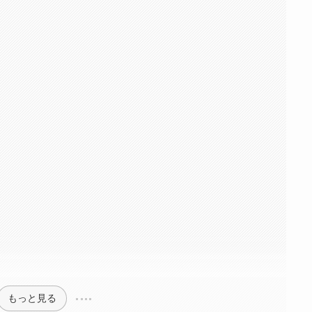
もっと見る