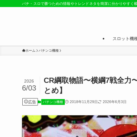
パチ・スロで勝つための情報やトレンドネタを簡潔に分かりやすく
スロット機
ホーム
パチンコ機種
CR綱取物語〜横綱7戦全力
2026
6/03
とめ】
広告
2018年11月29日
2026年6月3日
パチンコ機種