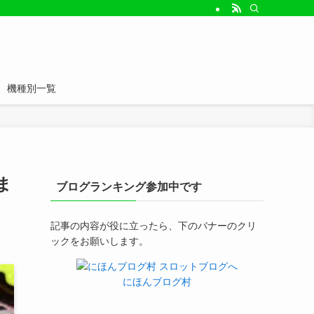
機種別一覧
ま
ブログランキング参加中です
記事の内容が役に立ったら、下のバナーのクリ
ックをお願いします。
にほんブログ村