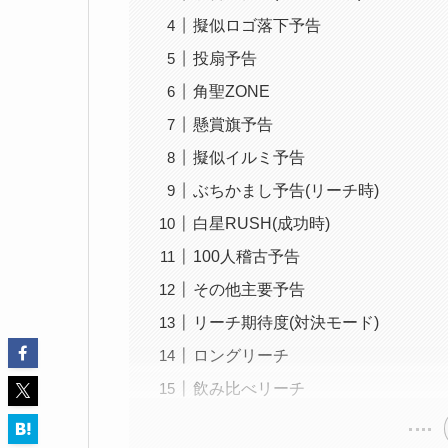
擬似ロゴ落下予告
投扇予告
角聖ZONE
懸賞旗予告
擬似イルミ予告
ぶちかまし予告(リーチ時)
白星RUSH(成功時)
100人稽古予告
その他主要予告
リーチ期待度(対決モード)
ロングリーチ
飲み比べリーチ