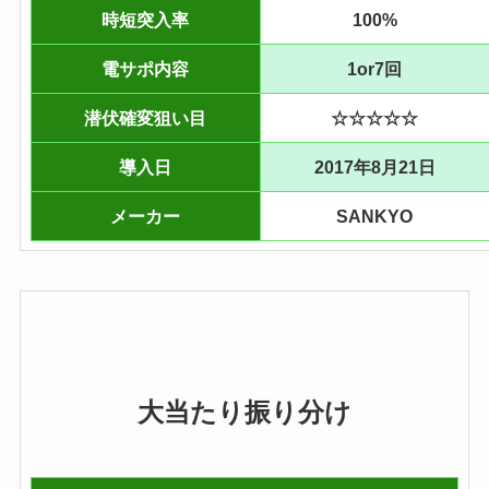
時短突入率
100%
電サポ内容
1or7回
潜伏確変狙い目
☆☆☆☆☆
導入日
2017年8月21日
メーカー
SANKYO
大当たり振り分け