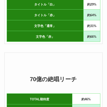
タイトル「白」
約29%
タイトル「赤」
約64%
文字色「通常」
約31%
文字色「赤」
約66%
70億の絶唱リーチ
TOTAL期待度
約46%