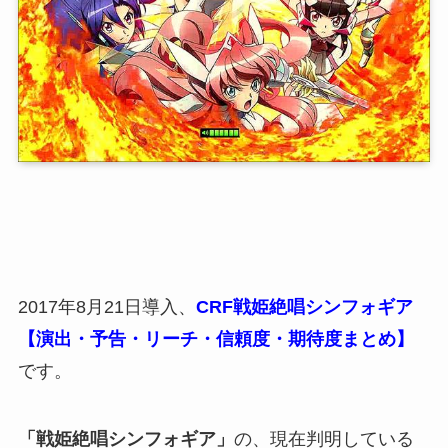
2017年8月21日導入、
CRF戦姫絶唱シンフォギア
【演出・予告・リーチ・信頼度・期待度まとめ】
です。
「戦姫絶唱シンフォギア」
の、現在判明している