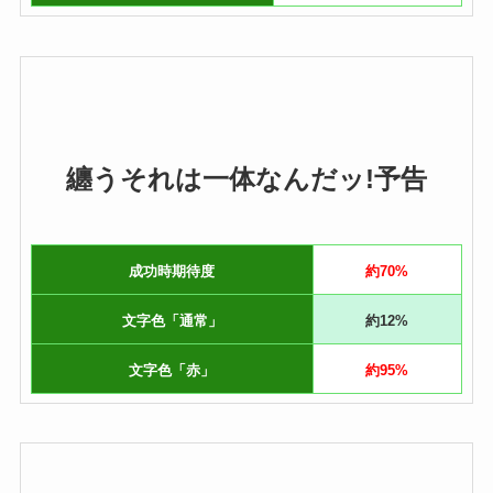
纏うそれは一体なんだッ!予告
成功時期待度
約70%
文字色「通常」
約12%
文字色「赤」
約95%