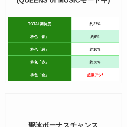
(QUEENS of MUSICモード中)
TOTAL期待度
約23%
枠色「青」
約6%
枠色「緑」
約10%
枠色「赤」
約38%
枠色「金」
超激アツ!
聖詠ボーナスチャンス