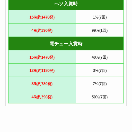
ヘソ入賞時
15R(約1470発)
1%(7回)
4R(約390発)
99%(1回)
電チュー入賞時
15R(約1470発)
40%(7回)
12R(約1180発)
3%(7回)
8R(約780発)
7%(7回)
4R(約390発)
50%(7回)