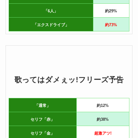
「6人」
約29%
「エクスドライブ」
約73%
歌ってはダメぇッ!フリーズ予告
「通常」
約12%
セリフ「赤」
約38%
セリフ「金」
超激アツ!