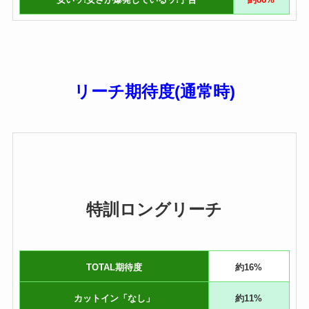
リーチ期待度(通常時)
特訓ロングリーチ
TOTAL期待度
約16%
カットイン「なし」
約11%