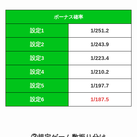
ボーナス確率
設定1
1/251.2
設定2
1/243.9
設定3
1/223.4
設定4
1/210.2
設定5
1/197.7
設定6
1/187.5