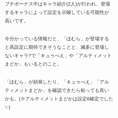
プチボーナス中はキャラ紹介(2人)が行われ、登場
するキャラによって設定を示唆している可能性が
高いです。
今分かっている情報だと、「ほむら」が登場する
と高設定に期待できそうなことと、滅多に登場し
ないキャラ?で「キュゥべえ」や「アルティメット
まどか」もいるとのこと。
「ほむら」が頻発したり、「キュゥべえ」「アル
ティメットまどか」を確認できたら粘っても良い
かも。(※アルティメットまどかは設定6確定でした
✨)