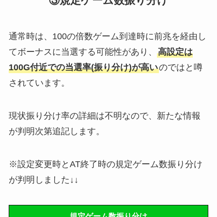
③規定ゲーム数振り分け
通常時は、100の倍数ゲーム到達時に前兆を経由し
てボーナスに当選する可能性があり、
高設定は
100G付近での当選率(振り分け)が高い
のではと噂
されています。
現状振り分け率の詳細は不明なので、新たな情報
が判明次第追記します。
※設定変更時とAT終了時の規定ゲーム数振り分け
が判明しました↓↓
規定ゲーム数振り分け