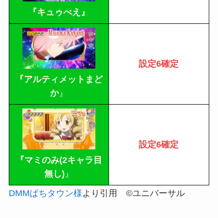
『キュゥべえ』
設定6確定
『アルティメットまど
か
』
設定6確定
『マミのみ(2キャラ目
無し)
』
DMMぱちタウン様
より引用 ©ユニバーサル