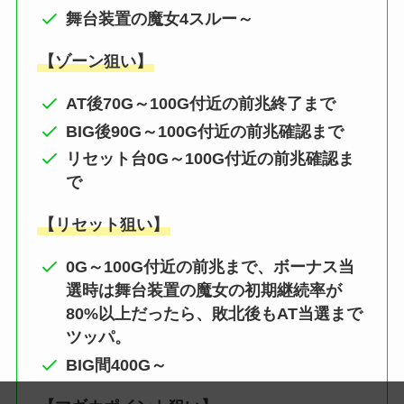
舞台装置の魔女4スルー～
【ゾーン狙い】
AT後70G～100G付近の前兆終了まで
BIG後90G～100G付近の前兆確認まで
リセット台0G～100G付近の前兆確認ま
で
【リセット狙い】
0G～100G付近の前兆まで、ボーナス当
選時は舞台装置の魔女の初期継続率が
80%以上だったら、敗北後もAT当選まで
ツッパ。
BIG間400G～