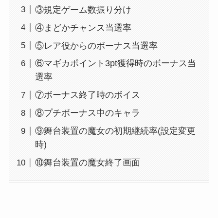
③規定ゲーム数振り分け
④まどかチャンス当選率
⑤レア役からのボーナス当選率
⑥マギカポイント3pt獲得時のボーナス当
選率
⑦ボーナス終了時のボイス
⑧プチボーナス中のキャラ
⑨舞台装置の魔女の初期継続率(設定変更
時)
⑩舞台装置の魔女終了画面