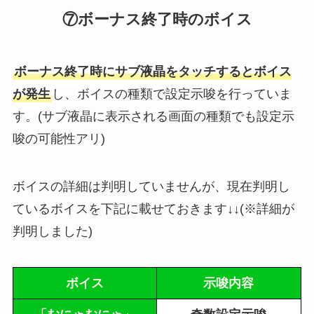
⑦ボーナス終了時のボイス
ボーナス終了時にサブ液晶をタッチするとボイス
が発生
し、ボイスの種類で設定示唆を行っていま
す。(サブ液晶に表示される画面の種類でも設定示
唆の可能性アリ)
ボイスの詳細は判明していませんが、現在判明し
ているボイスを下記に載せておきます↓↓(※詳細が
判明しました)
ボイス
示唆内容