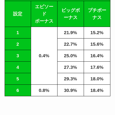
エピソー
ビッグボ
プチボー
設定
ド
ーナス
ナス
ボーナス
1
21.9%
15.2%
2
22.7%
15.6%
3
0.4%
25.0%
16.4%
4
27.3%
17.6%
5
29.3%
18.0%
6
0.8%
30.9%
18.4%