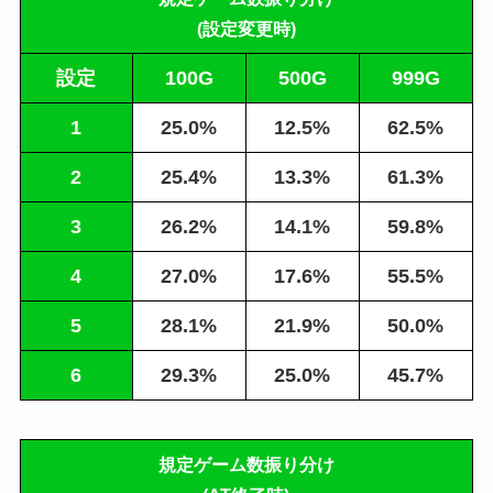
(設定変更時)
設定
100G
500G
999G
1
25.0%
12.5%
62.5%
2
25.4%
13.3%
61.3%
3
26.2%
14.1%
59.8%
4
27.0%
17.6%
55.5%
5
28.1%
21.9%
50.0%
6
29.3%
25.0%
45.7%
規定ゲーム数振り分け