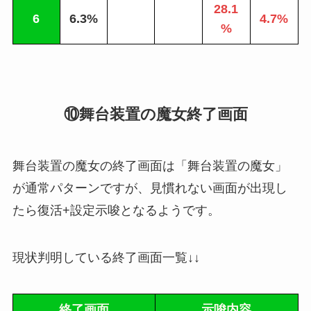
28.1
6
6.3%
4.7%
%
⑩舞台装置の魔女終了画面
舞台装置の魔女の終了画面は「舞台装置の魔女」
が通常パターンですが、見慣れない画面が出現し
たら復活+設定示唆となるようです。
現状判明している終了画面一覧↓↓
終了画面
示唆内容