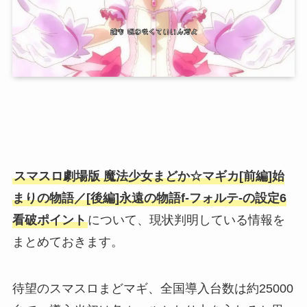
スマスロ劇場版 魔法少女まどか☆マギカ[前編]始
まりの物語／[後編]永遠の物語f-フォルテ-の設定6
看破ポイント
について、現状判明している情報を
まとめておきます。
待望のスマスロまどマギ、全国導入台数は約25000