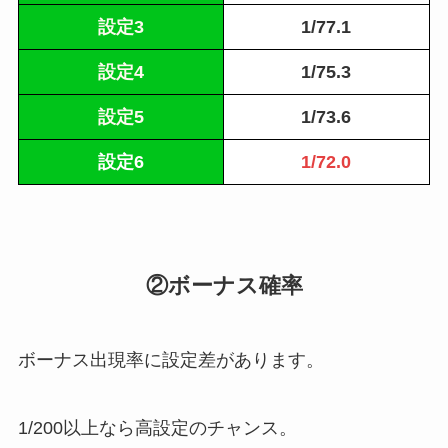
設定3
1/77.1
設定4
1/75.3
設定5
1/73.6
設定6
1/72.0
②ボーナス確率
ボーナス出現率に設定差があります。
1/200以上なら高設定のチャンス。