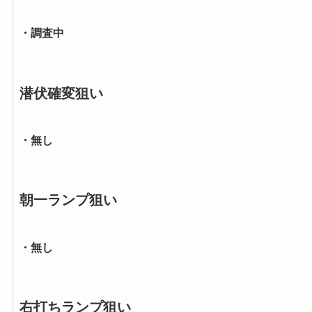
・調査中
潜伏確変狙い
・無し
朝一ランプ狙い
・無し
右打ちランプ狙い