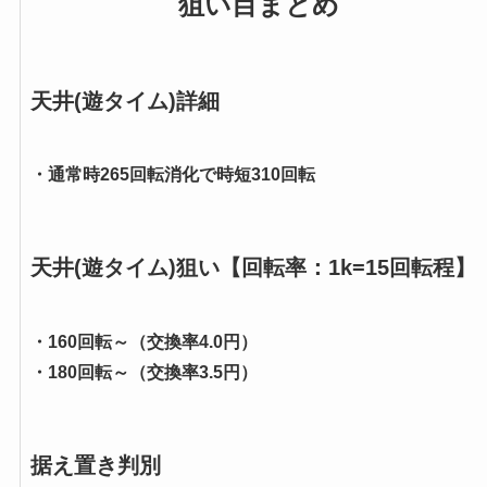
狙い目まとめ
天井(遊タイム)詳細
・通常時265回転消化で時短310回転
天井(遊タイム)狙い【回転率：1k=15回転程】
・160回転～（交換率4.0円）
・180回転～（交換率3.5円）
据え置き判別