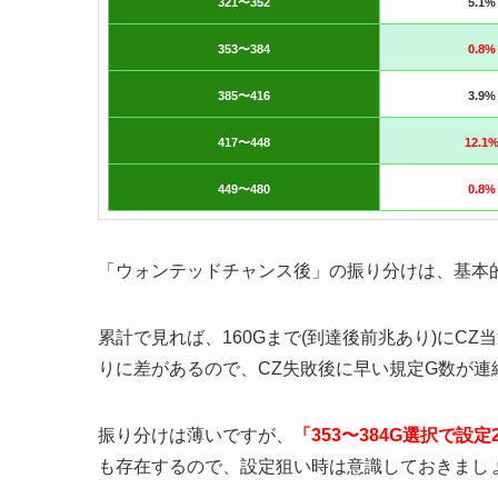
321〜352
5.1%
353〜384
0.8%
385〜416
3.9%
417〜448
12.1
449〜480
0.8%
「ウォンテッドチャンス後」の振り分けは、基本
累計で見れば、160Gまで(到達後前兆あり)にCZ
りに差があるので、CZ失敗後に早い規定G数が
振り分けは薄いですが、
「353〜384G選択で設
も存在するので、設定狙い時は意識しておきまし