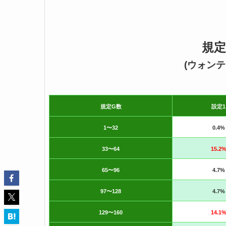
規定
(ウォン
規定G数
設定1
1〜32
0.4%
33〜64
15.2
65〜96
4.7%
97〜128
4.7%
129〜160
14.1