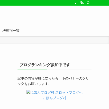
機種別一覧
ブログランキング参加中です
記事の内容が役に立ったら、下のバナーのクリ
ックをお願いします。
にほんブログ村