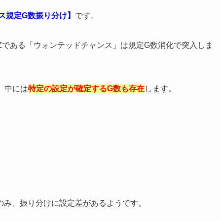
ス規定G数振り分け】
です。
Zである「ウォンテッドチャンス」は規定G数消化で突入しま
、中には
特定の設定が確定するG数も存在
します。
のみ、振り分けに設定差があるようです。