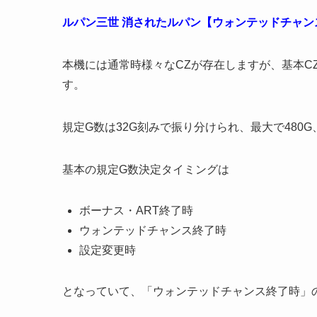
ルパン三世 消されたルパン【ウォンテッドチャン
本機には通常時様々なCZが存在しますが、基本C
す。
規定G数は32G刻みで振り分けられ、最大で480G
基本の規定G数決定タイミングは
ボーナス・ART終了時
ウォンテッドチャンス終了時
設定変更時
となっていて、「ウォンテッドチャンス終了時」