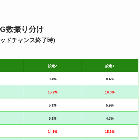
G数振り分け
テッドチャンス終了時)
設定2
設定3
0.4%
0.4%
%
15.2%
16.0%
5.1%
5.9%
5.1%
4.3%
%
14.1%
15.6%