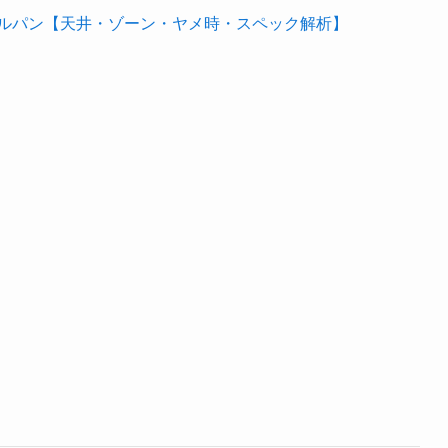
たルパン【天井・ゾーン・ヤメ時・スペック解析】