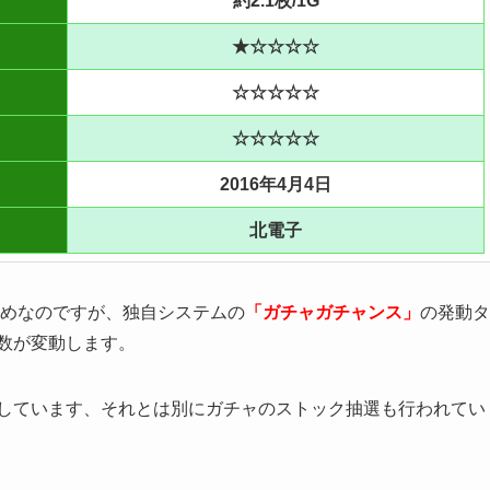
約2.1枚/1G
★☆☆☆☆
☆☆☆☆☆
☆☆☆☆☆
2016年4月4日
北電子
なめなのですが、独自システムの
「ガチャガチャンス」
の発動タ
数が変動します。
をしています、それとは別にガチャのストック抽選も行われてい