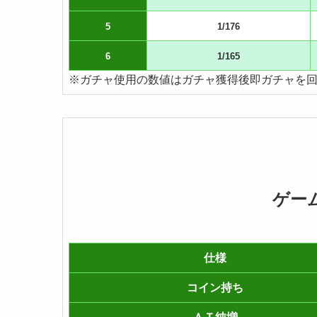
5
1/176
6
1/165
※ガチャ使用の数値はガチャ獲得後即ガチャを
ゲー
仕様
コイン持ち