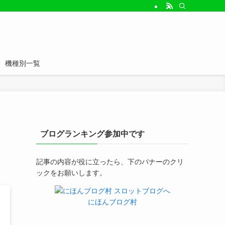
機種別一覧
ブログランキング参加中です
記事の内容が役に立ったら、下のバナーのクリ
ックをお願いします。
にほんブログ村