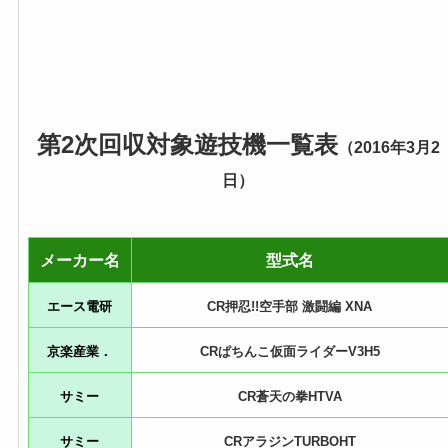
第2次回収対象遊技機一覧表
（2016年3月2
日）
メーカー名
型式名
エース電研
CR押忍!!空手部 激闘編 XNA
京楽産業．
CRぱちんこ仮面ライダーV3H5
サミー
CR蒼天の拳HTVA
サミー
CRアラジンTURBOHT