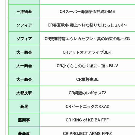
三洋物産
CRスーパー海物語IN沖縄3HME
ソフィア
CR春夏秋冬 極上〜粋な祭りだ!わっしょい!〜
ソフィア
CR交響詩篇エウレカセブン～真の約束の地～ZG
大一商会
CRデッドオアアライブBL-T
大一商会
CRひぐらしのなく頃に～頂～BL-V
大一商会
CR薄桜鬼BL
大都技研
CR鋼殻のレギオスZ2
高尾
CRビートエックスKXA2
藤商事
CR KING of KEIBA FPF
藤商事
CR PROJECT ARMS FPFZ