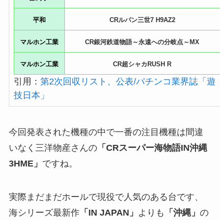
平和
CRルパン三世7 H9AZ2
マルホン工業
CR銀河鉄道物語～永遠への分岐点～MX
マルホン工業
CR超シャカRUSH R
引用：
第2次回収リスト、公表/パチンコ業界誌「遊
技日本」
今回発表された機種の中で一番の注目機種は間違
いなく三洋物産さんの
「
CRスーパー海物語IN沖縄
3HME
」
ですね。
実際まだまだホールで現役で人気のある台です、
海シリーズ最新作
「IN JAPAN」
よりも
「沖縄」
の