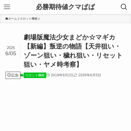
必勝期待値クマぱぱ
ホーム
スロット機種
劇場版魔法少女まどか☆マギカ
【新編】叛逆の物語【天井狙い・
2026
6/05
ゾーン狙い・穢れ狙い・リセット
狙い・ヤメ時考察】
広告
2019年9月2日
2026年6月5日
スロット機種