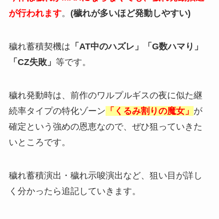
が行われます
。
(穢れが多いほど発動しやすい)
穢れ蓄積契機は
「AT中のハズレ」「G数ハマり」
「CZ失敗」
等です。
穢れ発動時は、前作のワルプルギスの夜に似た継
続率タイプの特化ゾーン
「くるみ割りの魔女」
が
確定という強めの恩恵なので、ぜひ狙っていきた
いところです。
穢れ蓄積演出・穢れ示唆演出など、狙い目が詳し
く分かったら追記していきます。