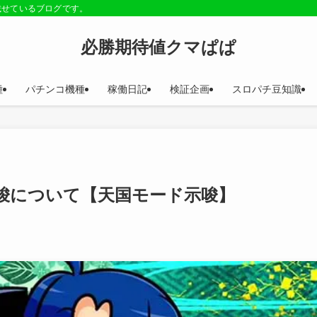
載せているブログです。
必勝期待値クマぱぱ
種
パチンコ機種
稼働日記
検証企画
スロパチ豆知識
唆について【天国モード示唆】