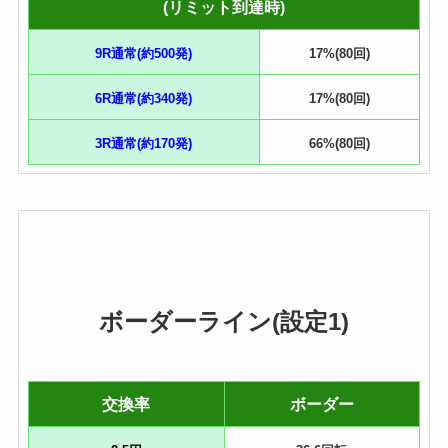
(リミット到達時)
9R通常(約500発)
17%(80回)
6R通常(約340発)
17%(80回)
3R通常(約170発)
66%(80回)
ボーダーライン(設定1)
交換率
ボーダー