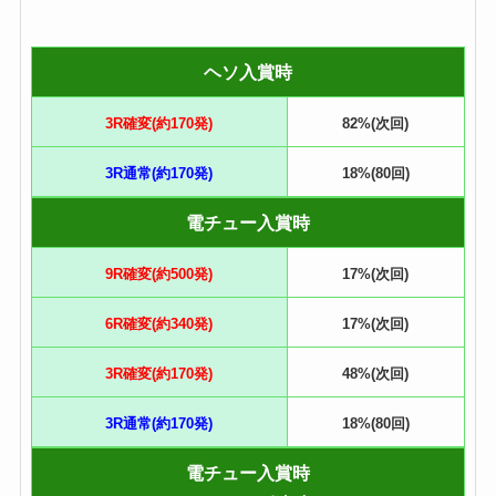
ヘソ入賞時
3R確変(約170発)
82%(次回)
3R通常(約170発)
18%(80回)
電チュー入賞時
9R確変(約500発)
17%(次回)
6R確変(約340発)
17%(次回)
3R確変(約170発)
48%(次回)
3R通常(約170発)
18%(80回)
電チュー入賞時