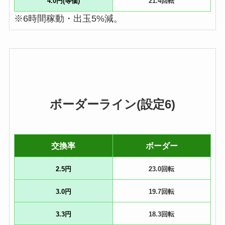
4.0円(等価)
21.4回転
※6時間稼動・出玉5%減。
ボーダーライン(設定6)
交換率
ボーダー
2.5円
23.0回転
3.0円
19.7回転
3.3円
18.3回転