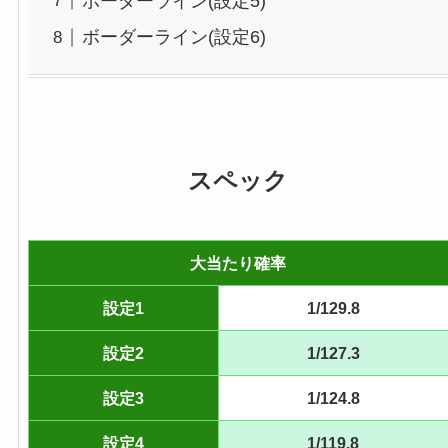
ボーダーライン(設定5)
ボーダーライン(設定6)
スペック
大当たり確率
設定1
1/129.8
設定2
1/127.3
設定3
1/124.8
設定4
1/119.8