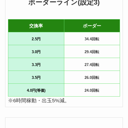
ボーダーライン(設定3)
交換率
ボーダー
2.5円
34.4回転
3.0円
29.4回転
3.3円
27.4回転
3.5円
26.0回転
4.0円(等価)
24.0回転
※6時間稼動・出玉5%減。