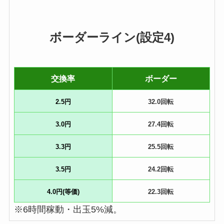
ボーダーライン(設定4)
交換率
ボーダー
2.5円
32.0回転
3.0円
27.4回転
3.3円
25.5回転
3.5円
24.2回転
4.0円(等価)
22.3回転
※6時間稼動・出玉5%減。