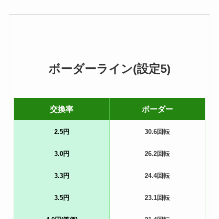
ボーダーライン(設定5)
交換率
ボーダー
2.5円
30.6回転
3.0円
26.2回転
3.3円
24.4回転
3.5円
23.1回転