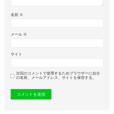
名前
※
メール
※
サイト
次回のコメントで使用するためブラウザーに自分
の名前、メールアドレス、サイトを保存する。