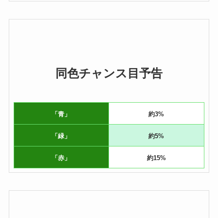
同色チャンス目予告
「青」
約3%
「緑」
約5%
「赤」
約15%