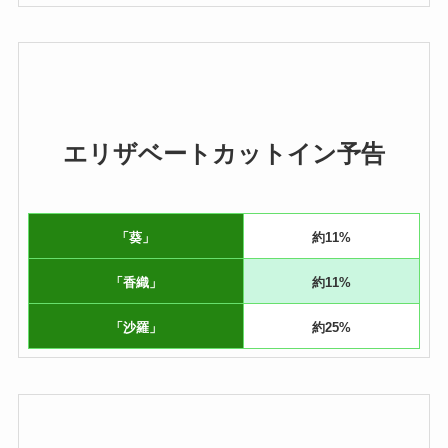
エリザベートカットイン予告
「葵」
約11%
「香織」
約11%
「沙羅」
約25%