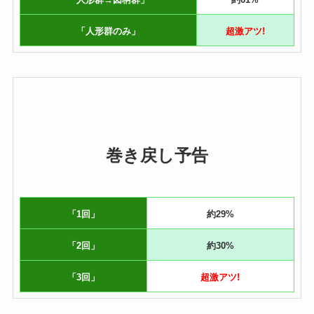
「人形群のみ」
超激アツ!
巻き戻し予告
「1回」
約29%
「2回」
約30%
「3回」
超激アツ!