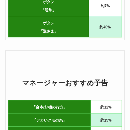
ボタン
約7%
「通常」
ボタン
約40%
「逆さま」
マネージャーおすすめ予告
「台本/好機の行方」
約12%
「デカいクモの糸」
約19%