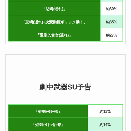
「悲鳴(遅れ)」
約30%
「悲鳴(遅れ)+次変動籠ギミック動く」
約35%
「通常入賞音(遅れ)」
約27%
劇中武器SU予告
「短剣+剣+槍」
約13%
「短剣+剣+槍+斧」
約14%