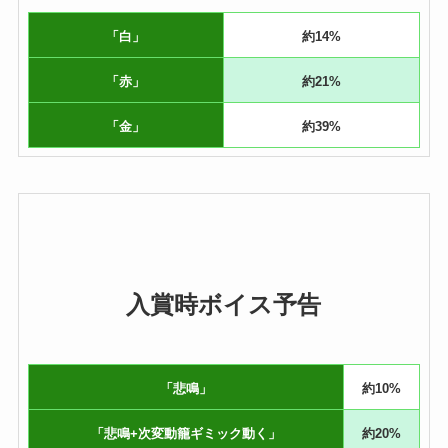
「白」
約14%
「赤」
約21%
「金」
約39%
入賞時ボイス予告
「悲鳴」
約10%
「悲鳴+次変動籠ギミック動く」
約20%