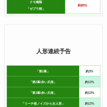
クモ種類
約85%
「ゼブラ柄」
人形連続予告
「第2幕」
約3%
「第2幕/赤い爪痕」
約13%
「第3幕/赤い爪痕」
約13%
「リーチ後ノイズから女人形」
約13%