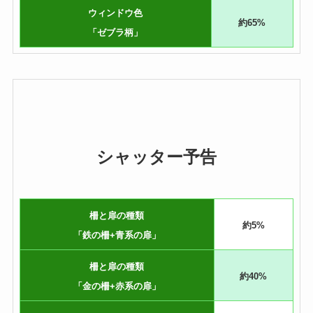
ウィンドウ色
約65%
「ゼブラ柄」
シャッター予告
柵と扉の種類
約5%
「鉄の柵+青系の扉」
柵と扉の種類
約40%
「金の柵+赤系の扉」