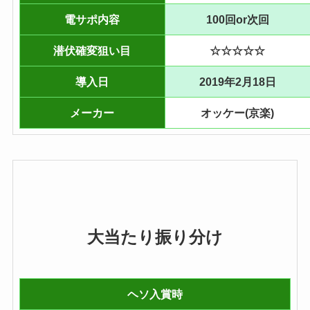
電サポ内容
100回or次回
潜伏確変狙い目
☆☆☆☆☆
導入日
2019年2月18日
メーカー
オッケー(京楽)
大当たり振り分け
ヘソ入賞時