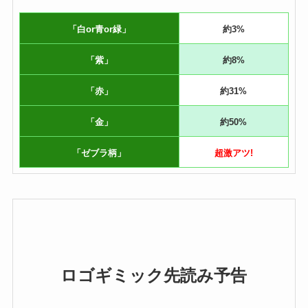
「白or青or緑」
約3%
「紫」
約8%
「赤」
約31%
「金」
約50%
「ゼブラ柄」
超激アツ!
ロゴギミック先読み予告