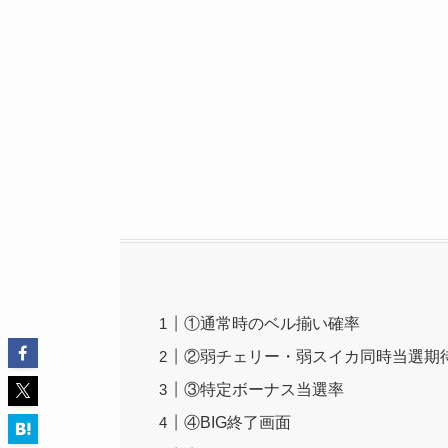
①通常時のベル揃い確率
②弱チェリー・弱スイカ同時当選期
③特定ボーナス当選率
④BIG終了画面