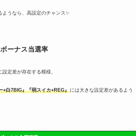
るようなら、高設定のチャンス✨
定ボーナス当選率
に設定差が存在する模様。
+白7BIG』『弱スイカ+REG』
には大きな設定差があるよう