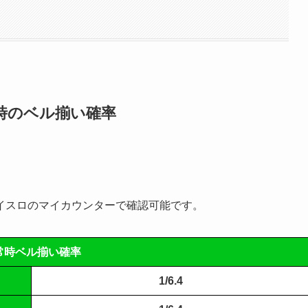
時のベル揃い確率
マイスロのマイカウンターで確認可能です。
常時ベル揃い確率
1/6.4