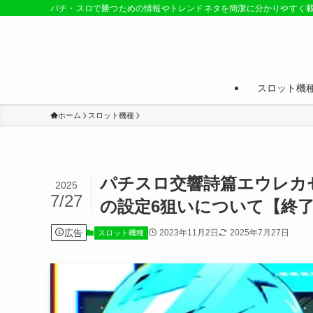
パチ・スロで勝つための情報やトレンドネタを簡潔に分かりやすく
スロット機
ホーム
スロット機種
パチスロ交響詩篇エウレカセブン
2025
7/27
の設定6狙いについて【終
広告
2023年11月2日
2025年7月27日
スロット機種