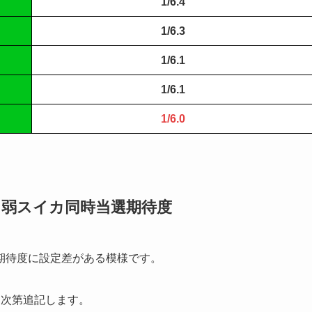
1/6.4
1/6.3
1/6.1
1/6.1
1/6.0
・弱スイカ同時当選期待度
期待度に設定差がある模様です。
明次第追記します。