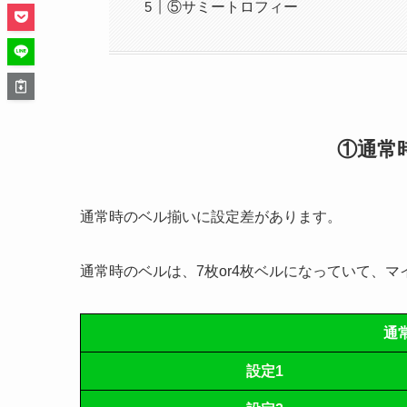
⑤サミートロフィー
①通常
通常時のベル揃いに設定差があります。
通常時のベルは、7枚or4枚ベルになっていて、
通
設定1