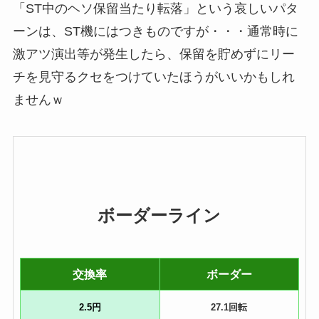
「ST中のヘソ保留当たり転落」という哀しいパタ
ーンは、ST機にはつきものですが・・・通常時に
激アツ演出等が発生したら、保留を貯めずにリー
チを見守るクセをつけていたほうがいいかもしれ
ませんｗ
ボーダーライン
交換率
ボーダー
2.5円
27.1回転