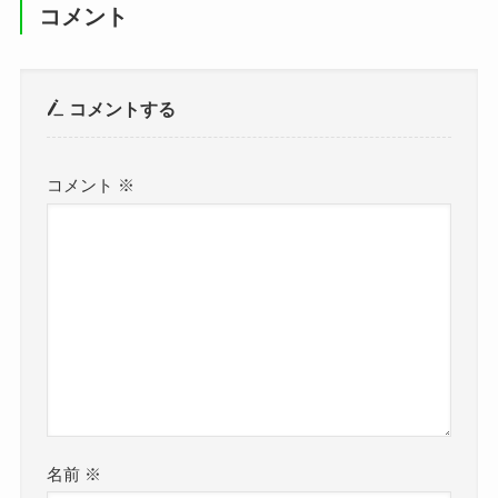
コメント
コメントする
コメント
※
名前
※