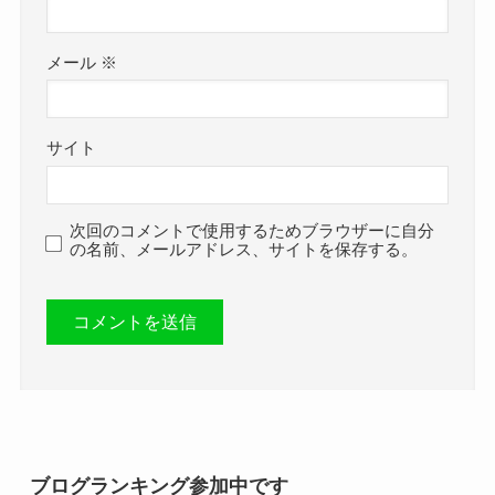
メール
※
サイト
次回のコメントで使用するためブラウザーに自分
の名前、メールアドレス、サイトを保存する。
ブログランキング参加中です