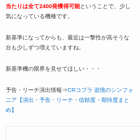
当たりは全て2400発獲得可能
ということで、少し
気になっている機種です。
新基準になってからも、最近は一撃性が高そうな
台も少しずつ増えていますね。
新基準機の限界を見せてほしい・・・
予告・リーチ演出情報⇒
CRコブラ 追憶のシンフォ
ニア【演出・予告・リーチ・信頼度・期待度まと
め】