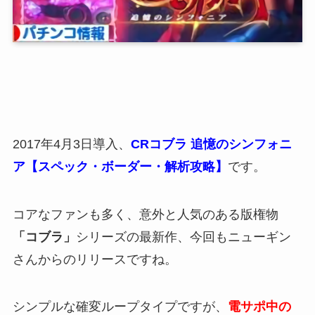
2017年4月3日導入、
CRコブラ 追憶のシンフォニ
ア【スペック・ボーダー・解析攻略】
です。
コアなファンも多く、意外と人気のある版権物
「コブラ」
シリーズの最新作、今回もニューギン
さんからのリリースですね。
シンプルな確変ループタイプですが、
電サポ中の