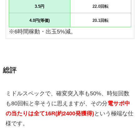
3.5円
22.0回転
4.0円(等価)
20.1回転
※6時間稼動・出玉5%減。
総評
ミドルスペックで、確変突入率も50%、時短回数
も80回転と辛そうに思えますが、その分
電サポ中
の当たりは全て16R(約2400発獲得)
という極端な仕
様です。