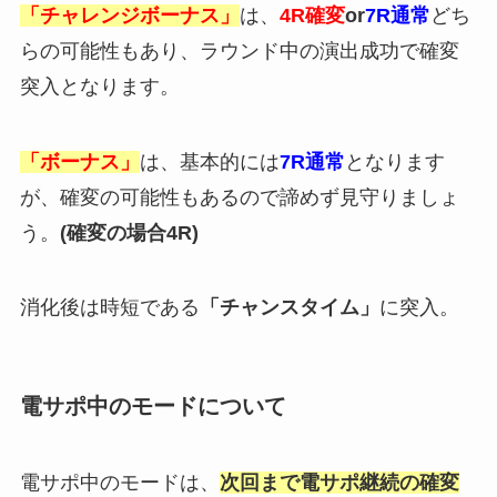
「チャレンジボーナス」
は、
4R確変
or
7R通常
どち
らの可能性もあり、ラウンド中の演出成功で確変
突入となります。
「ボーナス」
は、基本的には
7R通常
となります
が、確変の可能性もあるので諦めず見守りましょ
う。
(確変の場合4R)
消化後は時短である
「チャンスタイム」
に突入。
電サポ中のモードについて
電サポ中のモードは、
次回まで電サポ継続の確変