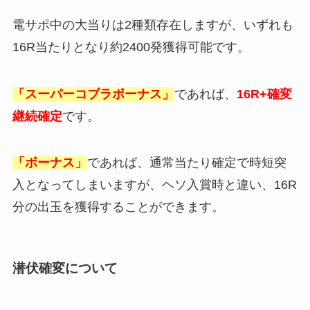
電サポ中の大当りは2種類存在しますが、いずれも
16R当たりとなり約2400発獲得可能です。
「スーパーコブラボーナス」
であれば、
16R+確変
継続確定
です。
「ボーナス」
であれば、通常当たり確定で時短突
入となってしまいますが、ヘソ入賞時と違い、16R
分の出玉を獲得することができます。
潜伏確変について