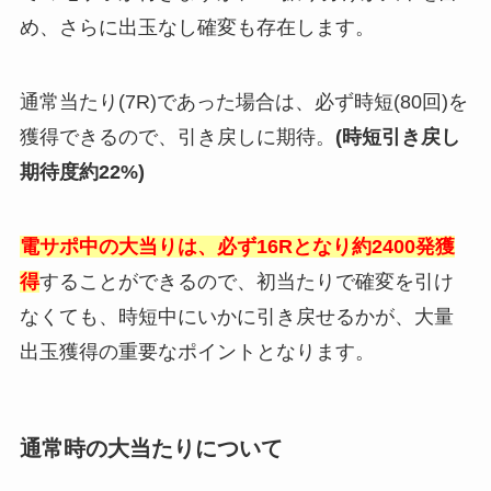
め、さらに出玉なし確変も存在します。
通常当たり(7R)であった場合は、必ず時短(80回)を
獲得できるので、引き戻しに期待。
(時短引き戻し
期待度約22%)
電サポ中の大当りは、必ず16Rとなり約2400発獲
得
することができるので、初当たりで確変を引け
なくても、時短中にいかに引き戻せるかが、大量
出玉獲得の重要なポイントとなります。
通常時の大当たりについて