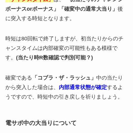
ボーナスorボーナス」「確変中の通常大当り」
後
に突入する時短となります。
時短は80回転で終了しますが、初当たりからのチ
ャンスタイムは内部確変の可能性もある模様で
す。
(当たり時R数確認で判別可能？)
確変である
「コブラ・ザ・ラッシュ」
中の当たり
から突入した場合は、
内部通常状態が確定
するよ
うですので、時短中の引き戻しを祈りましょう。
電サポ中の大当りについて