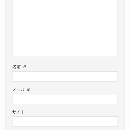
名前
※
メール
※
サイト