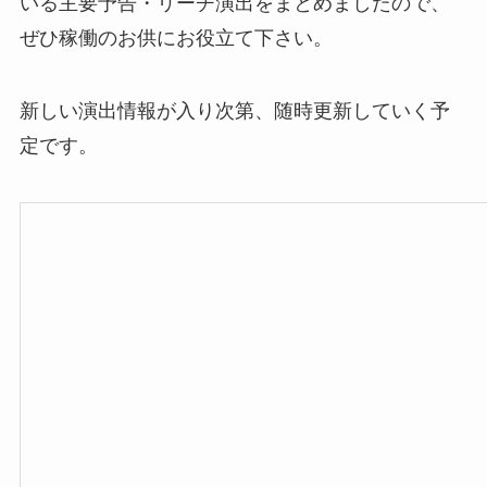
いる主要予告・リーチ演出をまとめましたので、
ぜひ稼働のお供にお役立て下さい。
新しい演出情報が入り次第、随時更新していく予
定です。