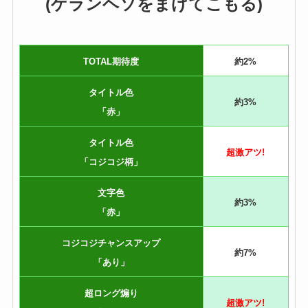
(ゲランヘソをまげてこもる)
TOTAL期待度
約2%
タイトル色
約3%
「赤」
タイトル色
超激アツ!
「コジコジ柄」
文字色
約3%
「赤」
コジコジチャンスアップ
約7%
「あり」
超ロング煽り
超激アツ!