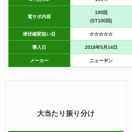
100回
電サポ内容
(ST100回)
潜伏確変狙い目
☆☆☆☆☆
導入日
2018年5月14日
メーカー
ニューギン
大当たり振り分け