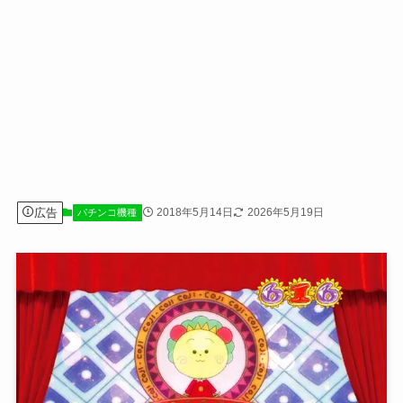
広告
2018年5月14日
2026年5月19日
パチンコ機種