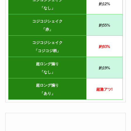
約12%
「なし」
コジコジシェイク
約55%
「赤」
コジコジシェイク
約93%
「コジコジ柄」
超ロング煽り
約19%
「なし」
超ロング煽り
超激アツ!
「あり」