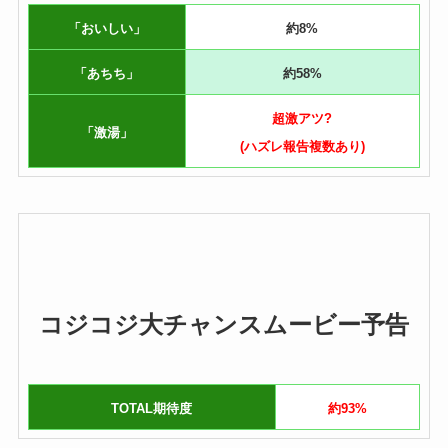
「おいしい」
約8%
「あちち」
約58%
超激アツ?
「激湯」
(ハズレ報告複数あり)
コジコジ大チャンスムービー予告
TOTAL期待度
約93%