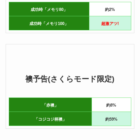
成功時「メモリ80」
約2%
成功時「メモリ100」
超激アツ!
襖予告(さくらモード限定)
「赤襖」
約8%
「コジコジ柄襖」
約59%