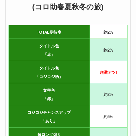
(コロ助春夏秋冬の旅)
TOTAL期待度
約2%
タイトル色
約2%
「赤」
タイトル色
超激アツ!
「コジコジ柄」
文字色
約2%
「赤」
コジコジチャンスアップ
約5%
「あり」
超ロング煽り