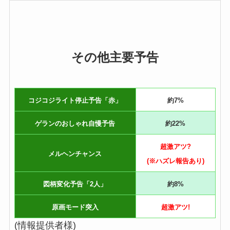
その他主要予告
コジコジライト停止予告「赤」
約7%
ゲランのおしゃれ自慢予告
約22%
超激アツ?
メルヘンチャンス
(※ハズレ報告あり)
図柄変化予告「2人」
約8%
原画モード突入
超激アツ!
(情報提供者様)