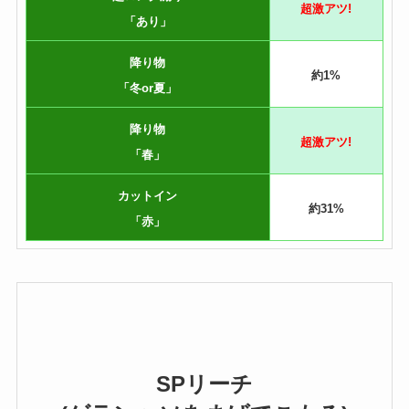
超激アツ!
「あり」
降り物
約1%
「冬or夏」
降り物
超激アツ!
「春」
カットイン
約31%
「赤」
SPリーチ