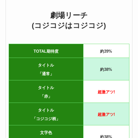
劇場リーチ
(コジコジはコジコジ)
TOTAL期待度
約39%
タイトル
約38%
「通常」
タイトル
超激アツ!
「赤」
タイトル
超激アツ!
「コジコジ柄」
文字色
約38%