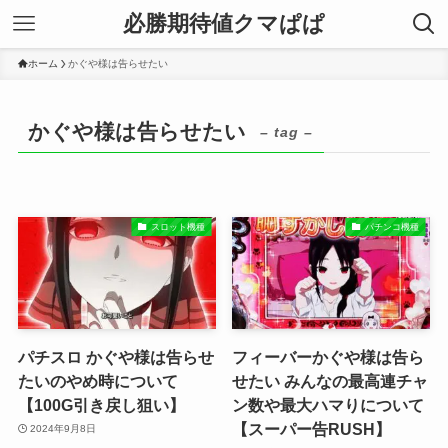
必勝期待値クマぱぱ
ホーム
かぐや様は告らせたい
かぐや様は告らせたい
– tag –
スロット機種
パチンコ機種
パチスロ かぐや様は告らせ
フィーバーかぐや様は告ら
たいのやめ時について
せたい みんなの最高連チャ
【100G引き戻し狙い】
ン数や最大ハマりについて
【スーパー告RUSH】
2024年9月8日