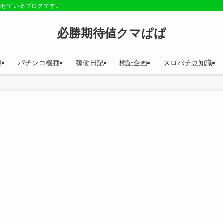
載せているブログです。
必勝期待値クマぱぱ
種
パチンコ機種
稼働日記
検証企画
スロパチ豆知識