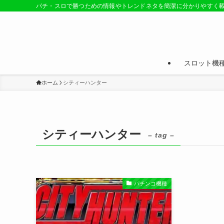
パチ・スロで勝つための情報やトレンドネタを簡潔に分かりやすく
スロット機
ホーム
シティーハンター
シティーハンター
– tag –
パチンコ機種